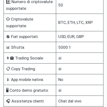
#️⃣ Numero di criptovalute
50
supportate:
💱 Criptovalute
BTC, ETH, LTC, XRP
supportate:
💲 Fiat supportati:
USD, EUR, GBP
📊 Sfrutta:
5000:1
👩‍🏫 Trading Sociale:
sì
📋 Copy Trading:
sì
📱 App mobile nativa:
No
🖥️ Conto demo gratuito:
sì
🎧 Assistenza clienti:
Chat dal vivo