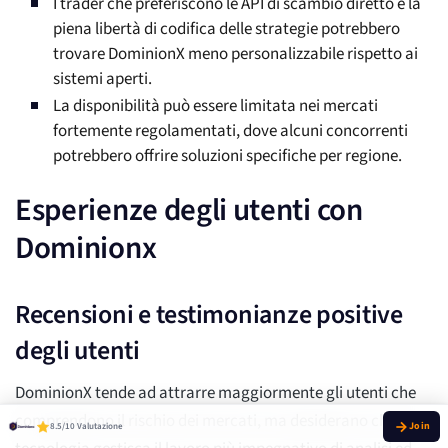
I trader che preferiscono le API di scambio diretto e la
piena libertà di codifica delle strategie potrebbero
trovare DominionX meno personalizzabile rispetto ai
sistemi aperti.
La disponibilità può essere limitata nei mercati
fortemente regolamentati, dove alcuni concorrenti
potrebbero offrire soluzioni specifiche per regione.
Esperienze degli utenti con
Dominionx
Recensioni e testimonianze positive
degli utenti
DominionX tende ad attrarre maggiormente gli utenti che
comprendono il rischio dei mercati, ma desiderano che la
8.5/10 Valutazione