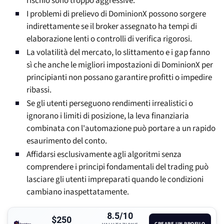
rischio sono troppo aggressive.
I problemi di prelievo di DominionX possono sorgere
indirettamente se il broker assegnato ha tempi di
elaborazione lenti o controlli di verifica rigorosi.
La volatilità del mercato, lo slittamento e i gap fanno
sì che anche le migliori impostazioni di DominionX per
principianti non possano garantire profitti o impedire
ribassi.
Se gli utenti perseguono rendimenti irrealistici o
ignorano i limiti di posizione, la leva finanziaria
combinata con l'automazione può portare a un rapido
esaurimento del conto.
Affidarsi esclusivamente agli algoritmi senza
comprendere i principi fondamentali del trading può
lasciare gli utenti impreparati quando le condizioni
cambiano inaspettatamente.
8.5/10
$250
CREARE UN PROFILO