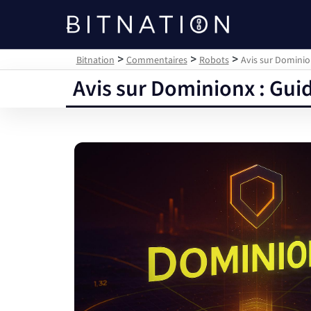
Bitnation
>
>
>
Bitnation
Commentaires
Robots
Avis sur Dominio
Avis sur Dominionx : Guid