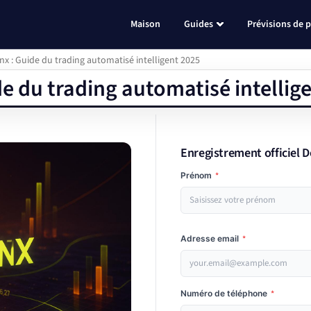
Maison
Guides
Prévisions de p
nx : Guide du trading automatisé intelligent 2025
e du trading automatisé intellig
Enregistrement officiel 
Prénom
*
Adresse email
*
Numéro de téléphone
*