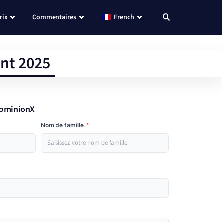
rix
Commentaires
French
ent 2025
DominionX
Nom de famille
*