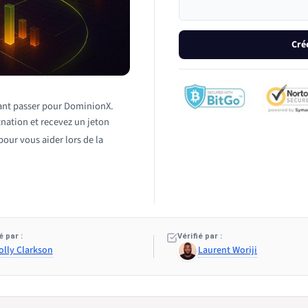
Cré
isant passer pour DominionX.
tnation et recevez un jeton
our vous aider lors de la
 par :
Vérifié par :
olly Clarkson
Laurent Woriji