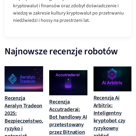
kryptowalut i finansów oraz zdobył doświadczenie i
wiedzę w zakresie kultury kryptowalut po przetrwaniu
niedźwiedzi i hossy na przestrzeni lat.
Najnowsze recenzje robotów
Recenzja Ai
Recenzja
Recenzja
Arbitrix:
Aeralyn Tradeon
Accutraderai:
Inteligentny
2025:
Bot handlowy AI
kryptobot czy
Bezpieczeństwo,
przetestowany
ryzykowny
ryzyko i
przez Bitnation
zakład