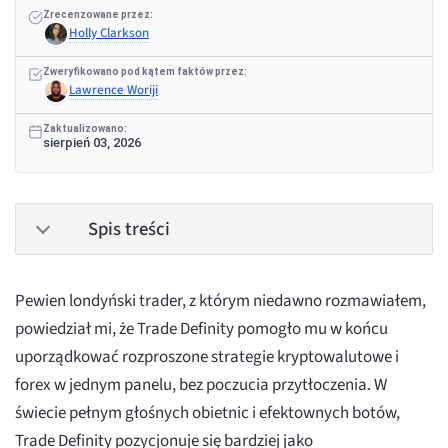
Zrecenzowane przez:
Holly Clarkson
Zweryfikowano pod kątem faktów przez:
Lawrence Woriji
Zaktualizowano:
sierpień 03, 2026
Spis treści
Pewien londyński trader, z którym niedawno rozmawiałem,
powiedział mi, że Trade Definity pomogło mu w końcu
uporządkować rozproszone strategie kryptowalutowe i
forex w jednym panelu, bez poczucia przytłoczenia. W
świecie pełnym głośnych obietnic i efektownych botów,
Trade Definity pozycjonuje się bardziej jako