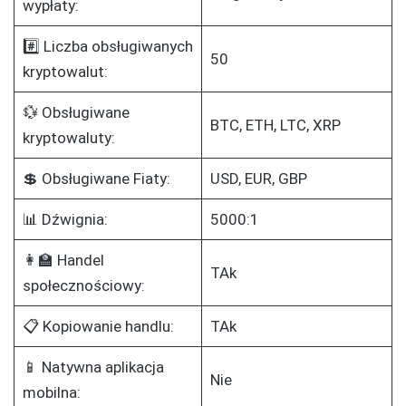
wypłaty:
#️⃣ Liczba obsługiwanych
50
kryptowalut:
💱 Obsługiwane
BTC, ETH, LTC, XRP
kryptowaluty:
💲 Obsługiwane Fiaty:
USD, EUR, GBP
📊 Dźwignia:
5000:1
👩‍🏫 Handel
TAk
społecznościowy:
📋 Kopiowanie handlu:
TAk
📱 Natywna aplikacja
Nie
mobilna: