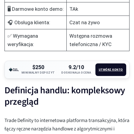
🖥️ Darmowe konto demo:
TAk
🎧 Obsługa klienta:
Czat na żywo
✅ Wymagana
Wstępna rozmowa
weryfikacja:
telefoniczna / KYC
$250
9.2/10
UTWÓRZ KONTO
MINIMALNY DEPOZYT
DOSKONAŁA OCENA
Definicja handlu: kompleksowy
przegląd
Trade Definity to internetowa platforma transakcyjna, która
łączy ręczne narzędzia handlowe z algorytmicznymi i