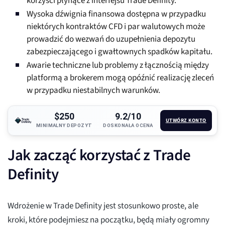
korzyści płynące z interfejsu Trade Definity.
Wysoka dźwignia finansowa dostępna w przypadku
niektórych kontraktów CFD i par walutowych może
prowadzić do wezwań do uzupełnienia depozytu
zabezpieczającego i gwałtownych spadków kapitału.
Awarie techniczne lub problemy z łącznością między
platformą a brokerem mogą opóźnić realizację zleceń
w przypadku niestabilnych warunków.
$250
9.2/10
UTWÓRZ KONTO
MINIMALNY DEPOZYT
DOSKONAŁA OCENA
Jak zacząć korzystać z Trade
Definity
Wdrożenie w Trade Definity jest stosunkowo proste, ale
kroki, które podejmiesz na początku, będą miały ogromny