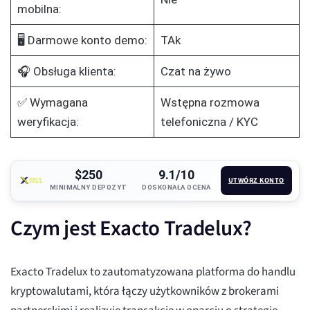
mobilna:
🖥️ Darmowe konto demo:
TAk
🎧 Obsługa klienta:
Czat na żywo
✅ Wymagana
Wstępna rozmowa
weryfikacja:
telefoniczna / KYC
$250
9.1/10
UTWÓRZ KONTO
MINIMALNY DEPOZYT
DOSKONAŁA OCENA
Czym jest Exacto Tradelux?
Exacto Tradelux to zautomatyzowana platforma do handlu
kryptowalutami, która łączy użytkowników z brokerami