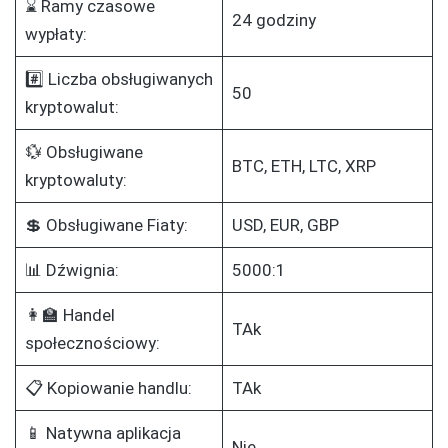
⌛ Ramy czasowe
24 godziny
wypłaty:
#️⃣ Liczba obsługiwanych
50
kryptowalut:
💱 Obsługiwane
BTC, ETH, LTC, XRP
kryptowaluty:
💲 Obsługiwane Fiaty:
USD, EUR, GBP
📊 Dźwignia:
5000:1
👩‍🏫 Handel
TAk
społecznościowy:
📋 Kopiowanie handlu:
TAk
📱 Natywna aplikacja
Nie