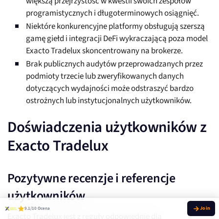
większą przejrzystość w kwestii swoich zespołów
programistycznych i długoterminowych osiągnięć.
Niektóre konkurencyjne platformy obsługują szerszą
gamę giełd i integracji DeFi wykraczającą poza model
Exacto Tradelux skoncentrowany na brokerze.
Brak publicznych audytów przeprowadzanych przez
podmioty trzecie lub zweryfikowanych danych
dotyczących wydajności może odstraszyć bardzo
ostrożnych lub instytucjonalnych użytkowników.
Doświadczenia użytkowników z
Exacto Tradelux
Pozytywne recenzje i referencje
użytkowników
9.1/10 Ocena
Exacto Tradelux jest z reguły odpowiednie dla