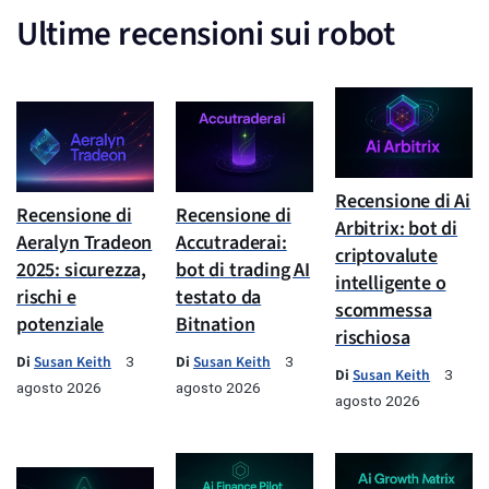
Ultime recensioni sui robot
Recensione di Ai
Recensione di
Recensione di
Arbitrix: bot di
Aeralyn Tradeon
Accutraderai:
criptovalute
2025: sicurezza,
bot di trading AI
intelligente o
rischi e
testato da
scommessa
potenziale
Bitnation
rischiosa
Di
Susan Keith
Di
Susan Keith
3
3
Di
Susan Keith
3
agosto 2026
agosto 2026
agosto 2026