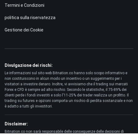
Termini e Condizioni
politica sulla riservatezza
Gestione dei Cookie
Divulgazione dei rischi:
Le informazioni sul sito web Bitnation.co hanno solo scopo informativo e
non costituiscono in alcun modo un incentivo o un suggerimento per i
visitatori a investire denaro. Inoltre, vi avvisiamo che il trading sui mercati
Forex e CFD è sempre ad alto rischio. Secondo le statistiche, il 75-89% dei
clienti perde i fondi investiti e solo l'11-25% dei trader realizza un profitto. Il
trading su futures e opzioni comporta un rischio di perdita sostanziale e non
è adatto a tutti gli investitori.
Disclaimer:
Bitnation.co non sarà responsabile delle conseguenze delle decisioni di
trading prese dal Cliente e dell'eventuale perdita del suo capitale derivante