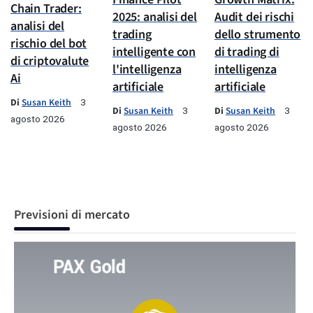
Chain Trader:
2025: analisi del
Audit dei rischi
analisi del
trading
dello strumento
rischio del bot
intelligente con
di trading di
di criptovalute
l'intelligenza
intelligenza
Ai
artificiale
artificiale
Di
Susan Keith
3
Di
Susan Keith
Di
Susan Keith
3
3
agosto 2026
agosto 2026
agosto 2026
Previsioni di mercato