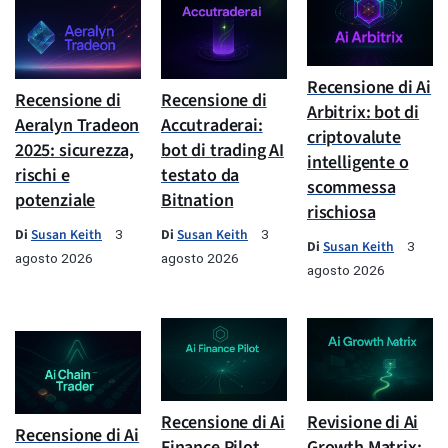
Recensione di Ai
Recensione di
Recensione di
Arbitrix: bot di
Aeralyn Tradeon
Accutraderai:
criptovalute
2025: sicurezza,
bot di trading AI
intelligente o
rischi e
testato da
scommessa
potenziale
Bitnation
rischiosa
Di
Susan Keith
Di
Susan Keith
3
3
Di
Susan Keith
3
agosto 2026
agosto 2026
agosto 2026
Recensione di Ai
Revisione di Ai
Recensione di Ai
Finance Pilot
Growth Matrix: