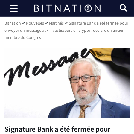
Bitnation
>
>
>
Bitnation
Nouvelles
Marchés
Signature Bank a été fermée pour
envoyer un message aux investisseurs en crypto : déclare un ancien
membre du Congrès
Signature Bank a été fermée pour