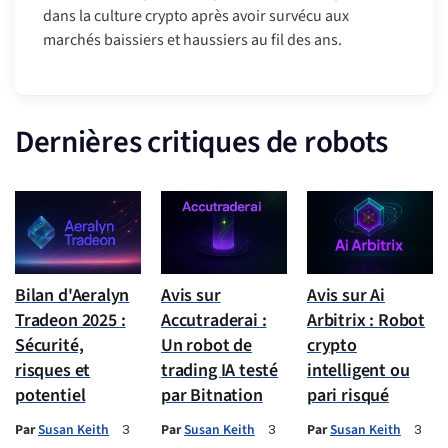
dans la culture crypto après avoir survécu aux
marchés baissiers et haussiers au fil des ans.
Dernières critiques de robots
Bilan d'Aeralyn
Avis sur
Avis sur Ai
Tradeon 2025 :
Accutraderai :
Arbitrix : Robot
Sécurité,
Un robot de
crypto
risques et
trading IA testé
intelligent ou
potentiel
par Bitnation
pari risqué
Par
Susan Keith
Par
Susan Keith
Par
Susan Keith
3
3
3