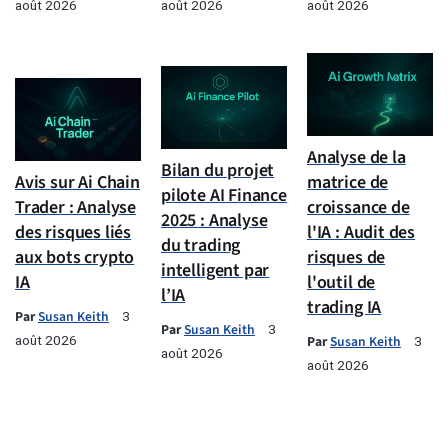
août 2026
août 2026
août 2026
Analyse de la
Bilan du projet
Avis sur Ai Chain
matrice de
pilote AI Finance
Trader : Analyse
croissance de
2025 : Analyse
des risques liés
l'IA : Audit des
du trading
aux bots crypto
risques de
intelligent par
IA
l'outil de
l’IA
trading IA
Par
Susan Keith
3
Par
Susan Keith
3
août 2026
Par
Susan Keith
3
août 2026
août 2026