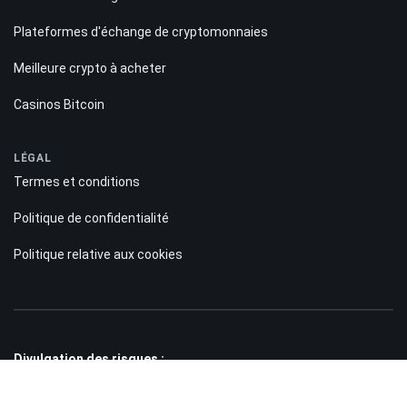
Plateformes d'échange de cryptomonnaies
Meilleure crypto à acheter
Casinos Bitcoin
LÉGAL
Termes et conditions
Politique de confidentialité
Politique relative aux cookies
Divulgation des risques :
Les informations présentes sur le site Bitnation.co sont fournies à titre
purement informatif et ne constituent en aucun cas une incitation à investir.