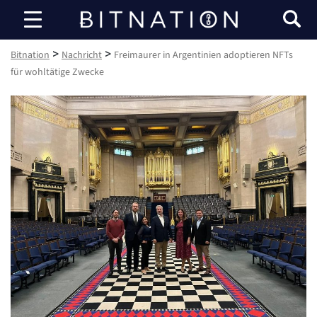
Bitnation
>
>
Bitnation
Nachricht
Freimaurer in Argentinien adoptieren NFTs
für wohltätige Zwecke