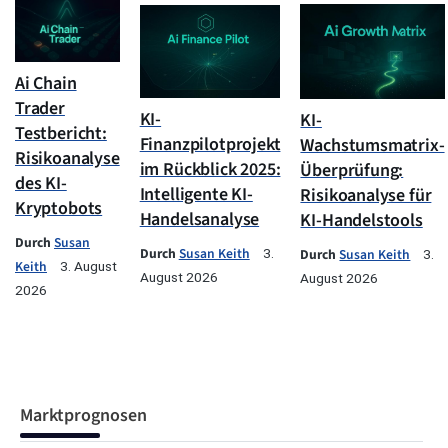
Ai Chain
Trader
KI-
KI-
Testbericht:
Finanzpilotprojekt
Wachstumsmatrix-
Risikoanalyse
im Rückblick 2025:
Überprüfung:
des KI-
Intelligente KI-
Risikoanalyse für
Kryptobots
Handelsanalyse
KI-Handelstools
Durch
Susan
Durch
Susan Keith
3.
Durch
Susan Keith
3.
Keith
3. August
August 2026
August 2026
2026
Marktprognosen