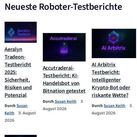
Neueste Roboter-Testberichte
Aeralyn
Tradeon-
Testbericht
AI Arbitrix
Accutraderai-
2025:
Testbericht:
Testbericht: KI-
Sicherheit,
Intelligenter
Handelsbot von
Risiken und
Krypto-Bot oder
Bitnation getestet
Potenzial
riskante Wette?
Durch
Susan Keith
3.
Durch
Susan
Durch
Susan Keith
3.
August 2026
Keith
3. August
August 2026
2026