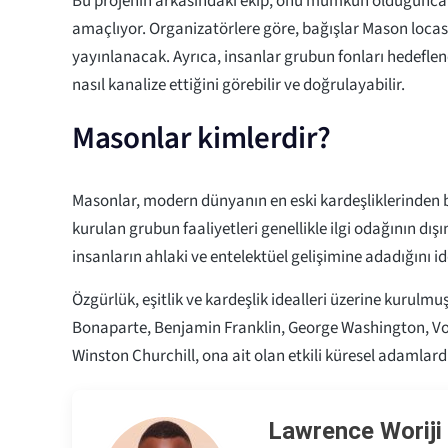
Bu projenin arkasındaki ekip, onu mümkün olduğunca ş
amaçlıyor. Organizatörlere göre, bağışlar Mason locas
yayınlanacak. Ayrıca, insanlar grubun fonları hedefle
nasıl kanalize ettiğini görebilir ve doğrulayabilir.
Masonlar kimlerdir?
Masonlar, modern dünyanın en eski kardeşliklerinden b
kurulan grubun faaliyetleri genellikle ilgi odağının dış
insanların ahlaki ve entelektüel gelişimine adadığını i
Özgürlük, eşitlik ve kardeşlik idealleri üzerine kurulm
Bonaparte, Benjamin Franklin, George Washington, Vol
Winston Churchill, ona ait olan etkili küresel adamlardı
Lawrence Woriji