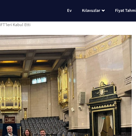
Ev
Kılavuzlar
Fiyat Tahmi
T'leri Kabul Etti