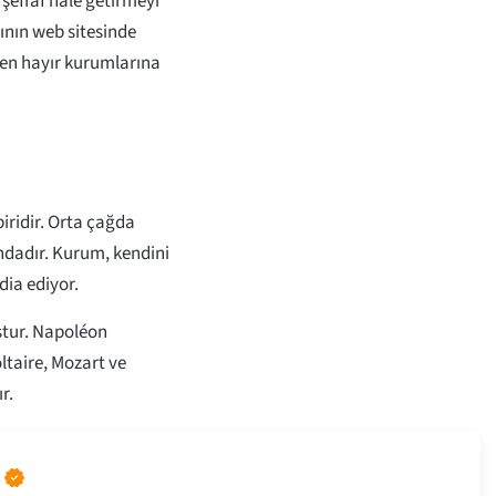
effaf hale getirmeyi
ının web sitesinde
nen hayır kurumlarına
iridir. Orta çağda
ındadır. Kurum, kendini
ddia ediyor.
uştur. Napoléon
taire, Mozart ve
r.