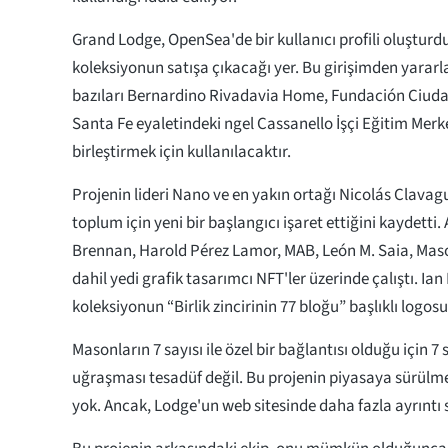
Grand Lodge, OpenSea'de bir kullanıcı profili oluşturd
koleksiyonun satışa çıkacağı yer. Bu girişimden yara
bazıları Bernardino Rivadavia Home, Fundación Ciud
Santa Fe eyaletindeki ngel Cassanello İşçi Eğitim Merk
birleştirmek için kullanılacaktır.
Projenin lideri Nano ve en yakın ortağı Nicolás Clavague
toplum için yeni bir başlangıcı işaret ettiğini kaydetti
Brennan, Harold Pérez Lamor, MAB, León M. Saia, Ma
dahil yedi grafik tasarımcı NFT'ler üzerinde çalıştı. Ian
koleksiyonun “Birlik zincirinin 77 bloğu” başlıklı logos
Masonların 7 sayısı ile özel bir bağlantısı olduğu için 7
uğraşması tesadüf değil. Bu projenin piyasaya sürülmesi
yok. Ancak, Lodge'un web sitesinde daha fazla ayrıntı 