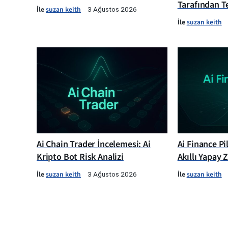
Tarafından Te
İle
suzan keith
3 Ağustos 2026
İle
suzan keith
Ai Chain Trader İncelemesi: Ai
Ai Finance Pi
Kripto Bot Risk Analizi
Akıllı Yapay 
İle
suzan keith
İle
suzan keith
3 Ağustos 2026