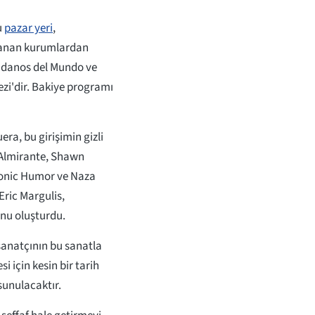
u
pazar yeri
,
rlanan kurumlardan
adanos del Mundo ve
ezi'dir. Bakiye programı
ra, bu girişimin gizli
. Almirante, Shawn
sonic Humor ve Naza
 Eric Margulis,
unu oluşturdu.
 sanatçının bu sanatla
 için kesin bir tarih
sunulacaktır.