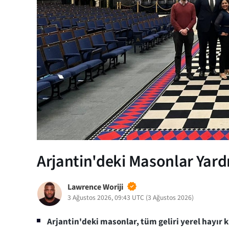
Arjantin'deki Masonlar Yardı
Lawrence Woriji
3 Ağustos 2026, 09:43 UTC
(
3 Ağustos 2026
)
Arjantin'deki masonlar, tüm geliri yerel hayır