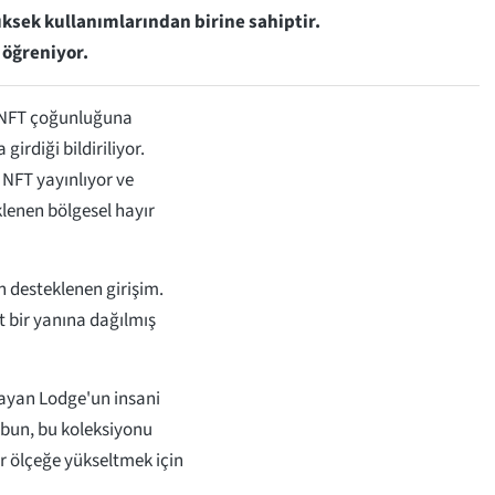
üksek kullanımlarından birine sahiptir.
 öğreniyor.
, NFT çoğunluğuna
girdiği bildiriliyor.
 NFT yayınlıyor ve
klenen bölgesel hayır
n desteklenen girişim.
t bir yanına dağılmış
şlayan Lodge'un insani
rubun, bu koleksiyonu
r ölçeğe yükseltmek için