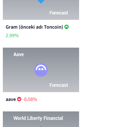
Gram (önceki adı Toncoin)
2.99%
aave
-0.58%