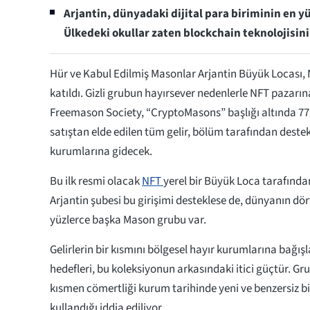
Arjantin, dünyadaki dijital para biriminin en y
Ülkedeki okullar zaten blockchain teknolojisini
Hür ve Kabul Edilmiş Masonlar Arjantin Büyük Locası
katıldı. Gizli grubun hayırsever nedenlerle NFT pazarına 
Freemason Society, “CryptoMasons” başlığı altında 77
satıştan elde edilen tüm gelir, bölüm tarafından deste
kurumlarına gidecek.
Bu ilk resmi olacak
NFT
yerel bir Büyük Loca tarafında
Arjantin şubesi bu girişimi desteklese de, dünyanın dör
yüzlerce başka Mason grubu var.
Gelirlerin bir kısmını bölgesel hayır kurumlarına bağı
hedefleri, bu koleksiyonun arkasındaki itici güçtür. G
kısmen cömertliği kurum tarihinde yeni ve benzersiz bi
kullandığı iddia ediliyor.