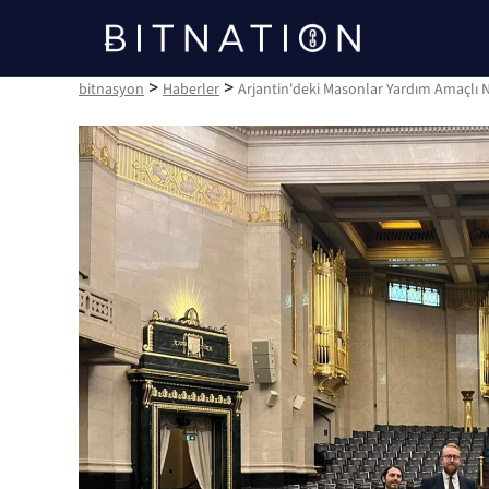
bitnasyon
>
>
bitnasyon
Haberler
Arjantin'deki Masonlar Yardım Amaçlı NF