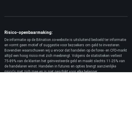
Risico-openbaarmaking:
De informatie op de Bitnation.co-website is uitsluitend bedoeld ter informatie
en vormt geen motief of suggestie voor bezoekers om geld te investeren.
Bovendien waarschuwen wij u ervoor dat handelen op de forex- en CFD-markt
altijd een hoog risico met zich meebrengt. Volgens de statistieken verliest
75-89% van de klanten het geïnvesteerde geld en maakt slechts 11-25% van
de handelaren winst. Handelen in futures en opties brengt aanzienlijke
risico's met zich mee en is niet geschikt voor elke belegger.
Vrijwaring:
Bitnation.co is niet aansprakelijk voor de gevolgen van handelsbeslissingen
van de Klant en voor het mogelijke verlies van zijn kapitaal als gevolg van het
gebruik van deze website en de daarop gepubliceerde informatie.
© 2026 Bitnation Ltd. Alle rechten voorbehouden.