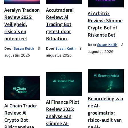
Aeralyn Tradeon
Accutraderai
Ai Arbitrix
Review 2025:
Review: Ai
Review: Slimme
Veiligheid,
Trading Bot
Crypto Bot of
risico's en
getest door
Riskante Bet
potentieel
Bitnation
Door
Susan Keith
3
Door
Susan Keith
Door
Susan Keith
3
3
augustus 2026
augustus 2026
augustus 2026
Beoordeling van
Ai Finance Pilot
Ai Chain Trader
de AI-
Review 2025:
Review: Ai
groeimatrix:
analyse van
Crypto Bot
risico-audit van
slimme AI-
Risicoanalyse
de AI-