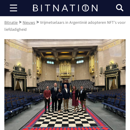
Bitnatie
>
>
Bitnatie
Nieuws
Vrijmetselaars in Argentinië adopteren NFT's voor
liefdadigheid