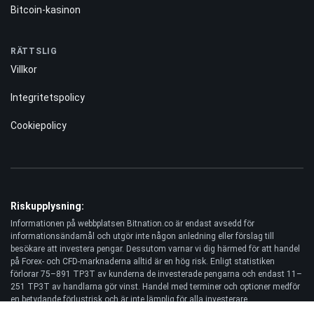
Bitcoin-kasinon
RÄTTSLIG
Villkor
Integritetspolicy
Cookiepolicy
Riskupplysning:
Informationen på webbplatsen Bitnation.co är endast avsedd för
informationsändamål och utgör inte någon anledning eller förslag till
besökare att investera pengar. Dessutom varnar vi dig härmed för att handel
på Forex- och CFD-marknaderna alltid är en hög risk. Enligt statistiken
förlorar 75–891 TP3T av kunderna de investerade pengarna och endast 11–
251 TP3T av handlarna gör vinst. Handel med terminer och optioner medför
en betydande förlustrisk och är inte lämplig för alla investerare.