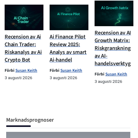
Recension av AI
Recension av Ai
Ai Finance Pilot
Growth Matrix:
Chain Trader:
Review 2025:
Riskgranskning
Riskanalys av Ai
Analys av smart
av AI-
Crypto Bot
Ai-handel
handelsverktyg
Förbi
Susan Keith
Förbi
Susan Keith
Förbi
Susan Keith
3 augusti 2026
3 augusti 2026
3 augusti 2026
Marknadsprognoser