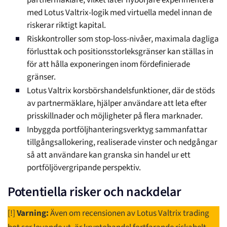
partnermäklare, vilket låter nybörjare experimentera
med Lotus Valtrix-logik med virtuella medel innan de
riskerar riktigt kapital.
Riskkontroller som stop-loss-nivåer, maximala dagliga
förlusttak och positionsstorleksgränser kan ställas in
för att hålla exponeringen inom fördefinierade
gränser.
Lotus Valtrix korsbörshandelsfunktioner, där de stöds
av partnermäklare, hjälper användare att leta efter
prisskillnader och möjligheter på flera marknader.
Inbyggda portföljhanteringsverktyg sammanfattar
tillgångsallokering, realiserade vinster och nedgångar
så att användare kan granska sin handel ur ett
portföljövergripande perspektiv.
Potentiella risker och nackdelar
[!]
Varning:
Även om recensionen av Lotus Valtrix trading