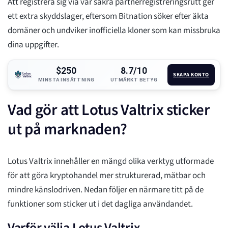
Att registrera sig via vår säkra partnerregistreringsrutt ger
ett extra skyddslager, eftersom Bitnation söker efter äkta
domäner och undviker inofficiella kloner som kan missbruka
dina uppgifter.
$250
8.7/10
SKAPA KONTO
MINSTA INSÄTTNING
UTMÄRKT BETYG
Vad gör att Lotus Valtrix sticker
ut på marknaden?
Lotus Valtrix innehåller en mängd olika verktyg utformade
för att göra kryptohandel mer strukturerad, mätbar och
mindre känslodriven. Nedan följer en närmare titt på de
funktioner som sticker ut i det dagliga användandet.
Varför välja Lotus Valtrix