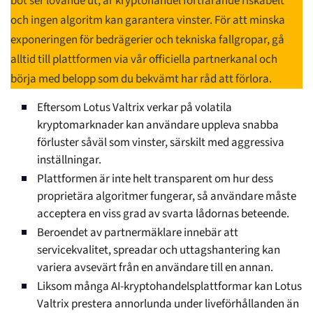
bot ser lovande ut, är kryptohandel fortfarande riskabelt
och ingen algoritm kan garantera vinster. För att minska
exponeringen för bedrägerier och tekniska fallgropar, gå
alltid till plattformen via vår officiella partnerkanal och
börja med belopp som du bekvämt har råd att förlora.
Eftersom Lotus Valtrix verkar på volatila
kryptomarknader kan användare uppleva snabba
förluster såväl som vinster, särskilt med aggressiva
inställningar.
Plattformen är inte helt transparent om hur dess
proprietära algoritmer fungerar, så användare måste
acceptera en viss grad av svarta lådornas beteende.
Beroendet av partnermäklare innebär att
servicekvalitet, spreadar och uttagshantering kan
variera avsevärt från en användare till en annan.
Liksom många AI-kryptohandelsplattformar kan Lotus
Valtrix prestera annorlunda under liveförhållanden än