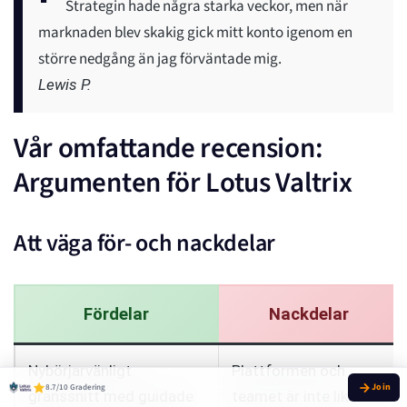
Strategin hade några starka veckor, men när
marknaden blev skakig gick mitt konto igenom en
större nedgång än jag förväntade mig.
Lewis P.
Vår omfattande recension:
Argumenten för Lotus Valtrix
Att väga för- och nackdelar
Fördelar
Nackdelar
Nybörjarvänligt
Plattformen och
8.7/10 Gradering
gränssnitt med guidade
teamet är inte lika