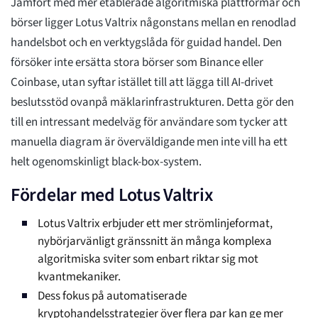
Jämfört med mer etablerade algoritmiska plattformar och
börser ligger Lotus Valtrix någonstans mellan en renodlad
handelsbot och en verktygslåda för guidad handel. Den
försöker inte ersätta stora börser som Binance eller
Coinbase, utan syftar istället till att lägga till AI-drivet
beslutsstöd ovanpå mäklarinfrastrukturen. Detta gör den
till en intressant medelväg för användare som tycker att
manuella diagram är överväldigande men inte vill ha ett
helt ogenomskinligt black-box-system.
Fördelar med Lotus Valtrix
Lotus Valtrix erbjuder ett mer strömlinjeformat,
nybörjarvänligt gränssnitt än många komplexa
algoritmiska sviter som enbart riktar sig mot
kvantmekaniker.
Dess fokus på automatiserade
kryptohandelsstrategier över flera par kan ge mer