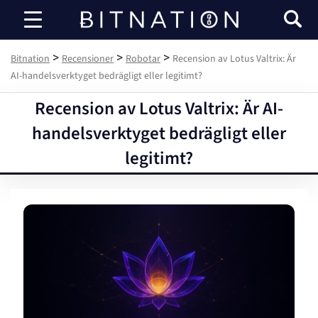
Bitnation
>
>
>
Bitnation
Recensioner
Robotar
Recension av Lotus Valtrix: Är
AI-handelsverktyget bedrägligt eller legitimt?
Recension av Lotus Valtrix: Är AI-
handelsverktyget bedrägligt eller
legitimt?