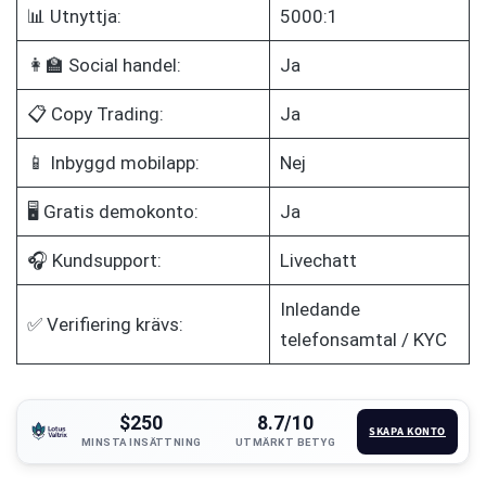
📊 Utnyttja:
5000:1
👩‍🏫 Social handel:
Ja
📋 Copy Trading:
Ja
📱 Inbyggd mobilapp:
Nej
🖥️ Gratis demokonto:
Ja
🎧 Kundsupport:
Livechatt
Inledande
✅ Verifiering krävs:
telefonsamtal / KYC
$250
8.7/10
SKAPA KONTO
MINSTA INSÄTTNING
UTMÄRKT BETYG