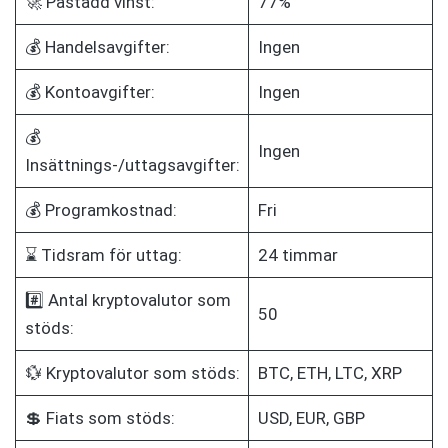
🚀 Påstådd vinst:
77%
💰 Handelsavgifter:
Ingen
💰 Kontoavgifter:
Ingen
💰
Ingen
Insättnings-/uttagsavgifter:
💰 Programkostnad:
Fri
⌛ Tidsram för uttag:
24 timmar
#️⃣ Antal kryptovalutor som
50
stöds:
💱 Kryptovalutor som stöds:
BTC, ETH, LTC, XRP
💲 Fiats som stöds:
USD, EUR, GBP