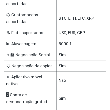
suportadas:
💱 Criptomoedas
BTC, ETH, LTC, XRP
suportadas:
💲 Fiats suportados:
USD, EUR, GBP
📊 Alavancagem:
5000:1
👩‍🏫 Negociação Social:
Sim
📋 Negociação de cópias:
Sim
📱 Aplicativo móvel
Não
nativo:
🖥️ Conta de
Sim
demonstração gratuita: