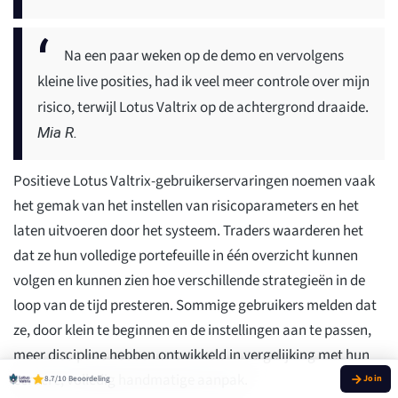
Na een paar weken op de demo en vervolgens
kleine live posities, had ik veel meer controle over mijn
risico, terwijl Lotus Valtrix op de achtergrond draaide.
Mia R.
Positieve Lotus Valtrix-gebruikerservaringen noemen vaak
het gemak van het instellen van risicoparameters en het
laten uitvoeren door het systeem. Traders waarderen het
dat ze hun volledige portefeuille in één overzicht kunnen
volgen en kunnen zien hoe verschillende strategieën in de
loop van de tijd presteren. Sommige gebruikers melden dat
ze, door klein te beginnen en de instellingen aan te passen,
meer discipline hebben ontwikkeld in vergelijking met hun
eerdere, volledig handmatige aanpak.
8.7/10 Beoordeling