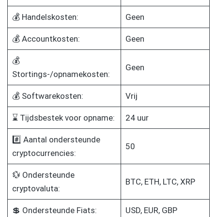
💰 Handelskosten:
Geen
💰 Accountkosten:
Geen
💰
Geen
Stortings-/opnamekosten:
💰 Softwarekosten:
Vrij
⌛ Tijdsbestek voor opname:
24 uur
#️⃣ Aantal ondersteunde
50
cryptocurrencies:
💱 Ondersteunde
BTC, ETH, LTC, XRP
cryptovaluta:
💲 Ondersteunde Fiats:
USD, EUR, GBP