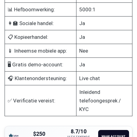
📊 Hefboomwerking:
5000:1
👩‍🏫 Sociale handel:
Ja
📋 Kopieerhandel:
Ja
📱 Inheemse mobiele app:
Nee
🖥️ Gratis demo-account:
Ja
🎧 Klantenondersteuning:
Live chat
Inleidend
✅ Verificatie vereist:
telefoongesprek /
KYC
8.7/10
$250
MAAK ACCOUNT
UITSTEKENDE