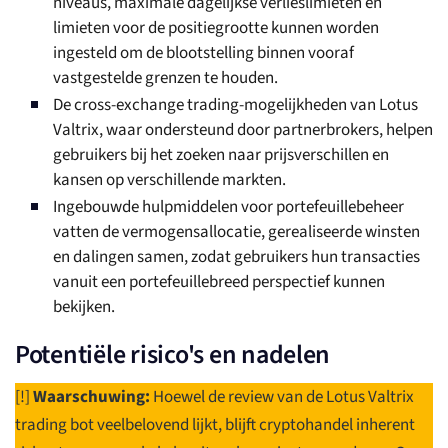
niveaus, maximale dagelijkse verlieslimieten en
limieten voor de positiegrootte kunnen worden
ingesteld om de blootstelling binnen vooraf
vastgestelde grenzen te houden.
De cross-exchange trading-mogelijkheden van Lotus
Valtrix, waar ondersteund door partnerbrokers, helpen
gebruikers bij het zoeken naar prijsverschillen en
kansen op verschillende markten.
Ingebouwde hulpmiddelen voor portefeuillebeheer
vatten de vermogensallocatie, gerealiseerde winsten
en dalingen samen, zodat gebruikers hun transacties
vanuit een portefeuillebreed perspectief kunnen
bekijken.
Potentiële risico's en nadelen
[!]
Waarschuwing:
Hoewel de review van de Lotus Valtrix
trading bot veelbelovend lijkt, blijft cryptohandel inherent