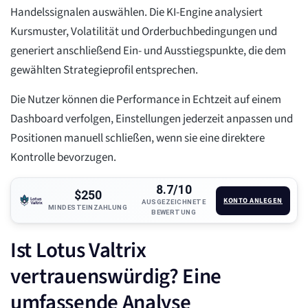
Handelssignalen auswählen. Die KI-Engine analysiert
Kursmuster, Volatilität und Orderbuchbedingungen und
generiert anschließend Ein- und Ausstiegspunkte, die dem
gewählten Strategieprofil entsprechen.
Die Nutzer können die Performance in Echtzeit auf einem
Dashboard verfolgen, Einstellungen jederzeit anpassen und
Positionen manuell schließen, wenn sie eine direktere
Kontrolle bevorzugen.
8.7/10
$250
KONTO ANLEGEN
AUSGEZEICHNETE
MINDESTEINZAHLUNG
BEWERTUNG
Ist Lotus Valtrix
vertrauenswürdig? Eine
umfassende Analyse