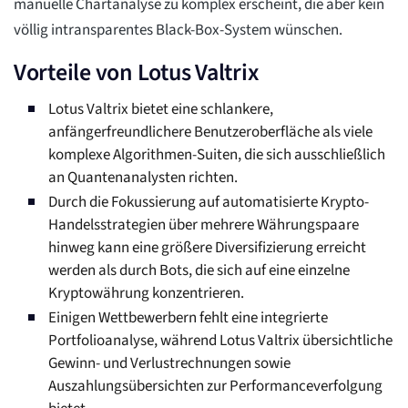
manuelle Chartanalyse zu komplex erscheint, die aber kein
völlig intransparentes Black-Box-System wünschen.
Vorteile von Lotus Valtrix
Lotus Valtrix bietet eine schlankere,
anfängerfreundlichere Benutzeroberfläche als viele
komplexe Algorithmen-Suiten, die sich ausschließlich
an Quantenanalysten richten.
Durch die Fokussierung auf automatisierte Krypto-
Handelsstrategien über mehrere Währungspaare
hinweg kann eine größere Diversifizierung erreicht
werden als durch Bots, die sich auf eine einzelne
Kryptowährung konzentrieren.
Einigen Wettbewerbern fehlt eine integrierte
Portfolioanalyse, während Lotus Valtrix übersichtliche
Gewinn- und Verlustrechnungen sowie
Auszahlungsübersichten zur Performanceverfolgung