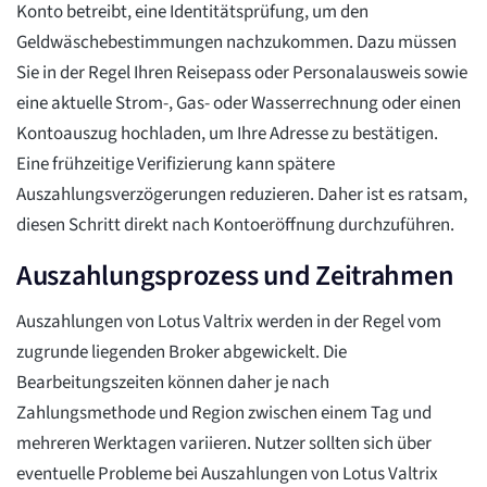
Konto betreibt, eine Identitätsprüfung, um den
Geldwäschebestimmungen nachzukommen. Dazu müssen
Sie in der Regel Ihren Reisepass oder Personalausweis sowie
eine aktuelle Strom-, Gas- oder Wasserrechnung oder einen
Kontoauszug hochladen, um Ihre Adresse zu bestätigen.
Eine frühzeitige Verifizierung kann spätere
Auszahlungsverzögerungen reduzieren. Daher ist es ratsam,
diesen Schritt direkt nach Kontoeröffnung durchzuführen.
Auszahlungsprozess und Zeitrahmen
Auszahlungen von Lotus Valtrix werden in der Regel vom
zugrunde liegenden Broker abgewickelt. Die
Bearbeitungszeiten können daher je nach
Zahlungsmethode und Region zwischen einem Tag und
mehreren Werktagen variieren. Nutzer sollten sich über
eventuelle Probleme bei Auszahlungen von Lotus Valtrix