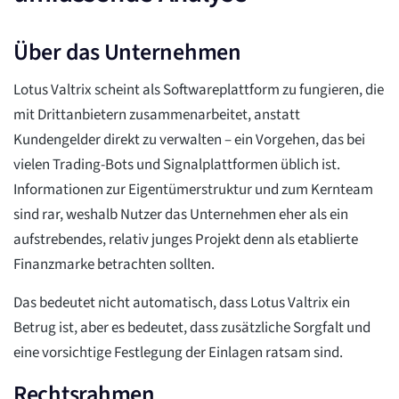
Über das Unternehmen
Lotus Valtrix scheint als Softwareplattform zu fungieren, die
mit Drittanbietern zusammenarbeitet, anstatt
Kundengelder direkt zu verwalten – ein Vorgehen, das bei
vielen Trading-Bots und Signalplattformen üblich ist.
Informationen zur Eigentümerstruktur und zum Kernteam
sind rar, weshalb Nutzer das Unternehmen eher als ein
aufstrebendes, relativ junges Projekt denn als etablierte
Finanzmarke betrachten sollten.
Das bedeutet nicht automatisch, dass Lotus Valtrix ein
Betrug ist, aber es bedeutet, dass zusätzliche Sorgfalt und
eine vorsichtige Festlegung der Einlagen ratsam sind.
Rechtsrahmen