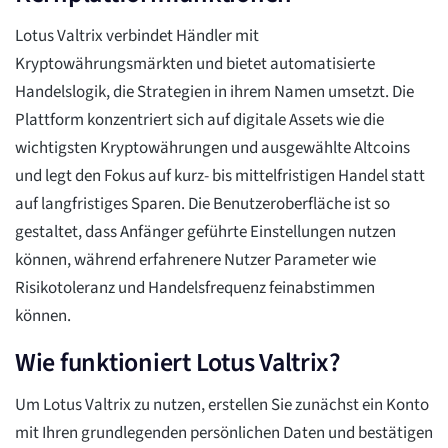
Lotus Valtrix verbindet Händler mit
Kryptowährungsmärkten und bietet automatisierte
Handelslogik, die Strategien in ihrem Namen umsetzt. Die
Plattform konzentriert sich auf digitale Assets wie die
wichtigsten Kryptowährungen und ausgewählte Altcoins
und legt den Fokus auf kurz- bis mittelfristigen Handel statt
auf langfristiges Sparen. Die Benutzeroberfläche ist so
gestaltet, dass Anfänger geführte Einstellungen nutzen
können, während erfahrenere Nutzer Parameter wie
Risikotoleranz und Handelsfrequenz feinabstimmen
können.
Wie funktioniert Lotus Valtrix?
Um Lotus Valtrix zu nutzen, erstellen Sie zunächst ein Konto
mit Ihren grundlegenden persönlichen Daten und bestätigen