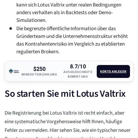
kann sich Lotus Valtrix unter realen Bedingungen
anders verhalten als in Backtests oder Demo-
Simulationen.
Die begrenzte öffentliche Information über das
Gründerteam und die Unternehmensstruktur erhöht
das Kontrahentenrisiko im Vergleich zu etablierten
regulierten Brokern.
8.7/10
$250
KONTO ANLEGEN
AUSGEZEICHNETE
MINDESTEINZAHLUNG
BEWERTUNG
So starten Sie mit Lotus Valtrix
Die Registrierung bei Lotus Valtrix ist recht einfach, aber
eine systematische Vorgehensweise hilft Ihnen, häufige
Fehler zu vermeiden. Hier sehen Sie, wie ein typischer neuer