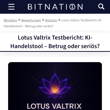
Bitnation
>
>
>
Bitnation
Bewertungen
Roboter
Lotus Valtrix Testbericht: KI-
Handelstool – Betrug oder seriös?
Lotus Valtrix Testbericht: KI-
Handelstool – Betrug oder seriös?