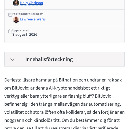
Holly Clarkson
Faktakontrollerad av:
Lawrence Weriji
Uppdaterad:
3 augusti 2026
Innehållsförteckning
De flesta läsare hamnar på Bitnation och undrar en rak sak
om BitJovix: är denna AI-kryptohandelsbot ett riktigt
verktyg eller bara ytterligare en flashig bluff? BitJovix
befinner sig i den trånga mellanvägen där automatisering,
volatilitet och stora löften ofta kolliderar, så den förtjänar en
noggrann och känslolös titt. Om du bestämmer dig för att
prova den, se till att du registrerar dig via vårt verifierade