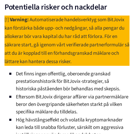
Potentiella risker och nackdelar
[!]
Varning:
Automatiserade handelsverktyg som BitJovix
kan förstärka både upp- och nedgångar, så alla pengar du
allokerar bör vara kapital du har råd att förlora. För en
säkrare start, gå igenom vårt verifierade partnerformulär så
att du är kopplad till en förhandsgranskad mäklare och
lättare kan hantera dessa risker.
Det finns ingen offentlig, oberoende granskad
prestationshistorik för BitJovix-strategier, så
historiska påståenden bör behandlas med skepsis.
Eftersom BitJovix dirigerar affärer via partnermäklare
beror den övergripande säkerheten starkt på vilken
specifika mäklare du tilldelas.
Hög hävstångseffekt och volatila kryptomarknader
kan leda till snabba förluster, särskilt om aggressiva