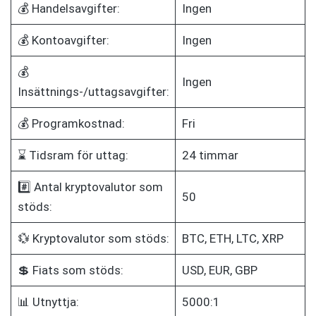
💰 Handelsavgifter:
Ingen
💰 Kontoavgifter:
Ingen
💰
Ingen
Insättnings-/uttagsavgifter:
💰 Programkostnad:
Fri
⌛ Tidsram för uttag:
24 timmar
#️⃣ Antal kryptovalutor som
50
stöds:
💱 Kryptovalutor som stöds:
BTC, ETH, LTC, XRP
💲 Fiats som stöds:
USD, EUR, GBP
📊 Utnyttja:
5000:1