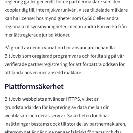
reglering gäller generellt för de partnermäklare som den
kopplar dig till, inte mjukvarunivån. Vissa tilldelade mäklare
kan ha licenser hos myndigheter som CySEC eller andra
regionala tillsynsmyndigheter, medan andra kan verka från
mer lättreglerade jurisdiktioner.
På grund av denna variation bör användare behandla
BitJovix som oreglerad programvara och förlita sig på vår
verifierade partnerregistrering för att förbättra oddsen för
att landa hos en mer ansedd mäklare.
Plattformsäkerhet
BitJovix webbplats använder HTTPS, vilket är
grundstandarden för kryptering av data mellan din
webbläsare och deras servrar. Säkerheten för dina
insättningar bestäms dock till stor del av partnermäklaren,
eftersom det är där dina pengar faktiskt förvaras och där