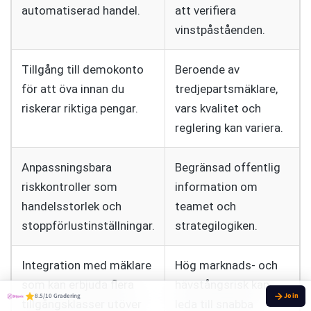
automatiserad handel.
att verifiera
vinstpåståenden.
Tillgång till demokonto
Beroende av
för att öva innan du
tredjepartsmäklare,
riskerar riktiga pengar.
vars kvalitet och
reglering kan variera.
Anpassningsbara
Begränsad offentlig
riskkontroller som
information om
handelsstorlek och
teamet och
stoppförlustinställningar.
strategilogiken.
Integration med mäklare
Hög marknads- och
som kan erbjuda flera
hävstångsrisk kan
8.5/10 Gradering
tillgångsklasser utöver
leda till snabba