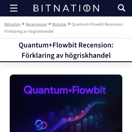
Bitnation
>
>
>
Bitnation
Recensioner
Robotar
Quantum+Flowbit Recension:
Förklaring av högriskhandel
Quantum+Flowbit Recension:
Förklaring av högriskhandel