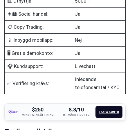
📊 Utnyttja:
5000:1
👩‍🏫 Social handel:
Ja
📋 Copy Trading:
Ja
📱 Inbyggd mobilapp:
Nej
🖥️ Gratis demokonto:
Ja
🎧 Kundsupport:
Livechatt
Inledande
✅ Verifiering krävs:
telefonsamtal / KYC
$250
8.3/10
SKAPA KONTO
MINSTA INSÄTTNING
UTMÄRKT BETYG