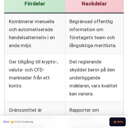
Fördelar
Nackdelar
Kombinerar manuella
Begränsad offentlig
och automatiserade
information om
handelsalternativ i en
företagets team och
enda miljö.
långsiktiga meritlista.
Ger tillgång till krypto-,
Det reglerande
valuta- och CFD-
skyddet beror på den
marknader från ett
underliggande
konto.
mäklaren, vars kvalitet
kan variera.
Gränssnittet är
Rapporter om
utformat för att vara
aggressiva
8.3/10 Gradering
lättillgängligt för
försäljningstaktik från