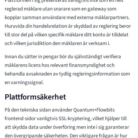
Plattformen i sig presenteras vanligtvis inte som en helt
reglerad mäklare utan snarare som en gateway som
kopplar samman användare med externa mäklarpartners.
Huruvida din handelsrelation är skyddad av reglering beror
till stor del på vilken specifik mäklare ditt konto är tilldelat
och vilken jurisdiktion den mäklaren är verksam i.
Innan du sätter in pengar bör du självständigt verifiera
mäklarens licens hos relevant finansmyndighet och
behandla avsaknaden av tydlig regleringsinformation som
en varningssignal.
Plattformsäkerhet
På den tekniska sidan använder Quantum+Flowbits
frontend-sidor vanligtvis SSL-kryptering, vilket hjälper till
att skydda data under överföring men inte i sig garanterar
den övergripande säkerheten. Den viktigare frågan är hur