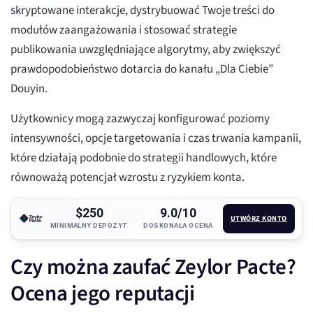
skryptowane interakcje, dystrybuować Twoje treści do
modułów zaangażowania i stosować strategie
publikowania uwzględniające algorytmy, aby zwiększyć
prawdopodobieństwo dotarcia do kanału „Dla Ciebie”
Douyin.
Użytkownicy mogą zazwyczaj konfigurować poziomy
intensywności, opcje targetowania i czas trwania kampanii,
które działają podobnie do strategii handlowych, które
równoważą potencjał wzrostu z ryzykiem konta.
$250
9.0/10
UTWÓRZ KONTO
MINIMALNY DEPOZYT
DOSKONAŁA OCENA
Czy można zaufać Zeylor Pacte?
Ocena jego reputacji