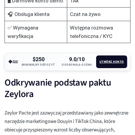
🖥️ Darmowe konto demo:
TAk
🎧 Obsługa klienta:
Czat na żywo
✅ Wymagana
Wstępna rozmowa
weryfikacja:
telefoniczna / KYC
$250
9.0/10
UTWÓRZ KONTO
MINIMALNY DEPOZYT
DOSKONAŁA OCENA
Odkrywanie podstaw paktu
Zeylora
Zeylor Pacte jest zazwyczaj przedstawiany jako zewnętrzne
narzędzie marketingowe Douyin i TikTok China, które
obiecuje przyspieszony wzrost liczby obserwujących,