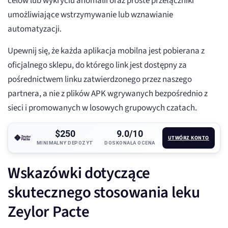
celów lub wykryciu anomalii oraz proste przełączniki
umożliwiające wstrzymywanie lub wznawianie
automatyzacji.
Upewnij się, że każda aplikacja mobilna jest pobierana z
oficjalnego sklepu, do którego link jest dostępny za
pośrednictwem linku zatwierdzonego przez naszego
partnera, a nie z plików APK wgrywanych bezpośrednio z
sieci i promowanych w losowych grupowych czatach.
$250
9.0/10
UTWÓRZ KONTO
MINIMALNY DEPOZYT
DOSKONAŁA OCENA
Wskazówki dotyczące
skutecznego stosowania leku
Zeylor Pacte