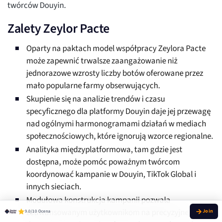
twórców Douyin.
Zalety Zeylor Pacte
Oparty na paktach model współpracy Zeylora Pacte
może zapewnić trwalsze zaangażowanie niż
jednorazowe wzrosty liczby botów oferowane przez
mało popularne farmy obserwujących.
Skupienie się na analizie trendów i czasu
specyficznego dla platformy Douyin daje jej przewagę
nad ogólnymi harmonogramami działań w mediach
społecznościowych, które ignorują wzorce regionalne.
Analityka międzyplatformowa, tam gdzie jest
dostępna, może pomóc poważnym twórcom
koordynować kampanie w Douyin, TikTok Global i
innych sieciach.
Modułowa konstrukcja kampanii pozwala
zaawansowanym użytkownikom na precyzyjne
9.0/10 Ocena