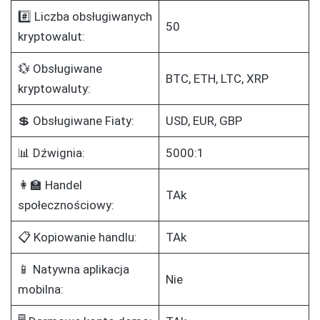
#️⃣ Liczba obsługiwanych
50
kryptowalut:
💱 Obsługiwane
BTC, ETH, LTC, XRP
kryptowaluty:
💲 Obsługiwane Fiaty:
USD, EUR, GBP
📊 Dźwignia:
5000:1
👩‍🏫 Handel
TAk
społecznościowy:
📋 Kopiowanie handlu:
TAk
📱 Natywna aplikacja
Nie
mobilna: