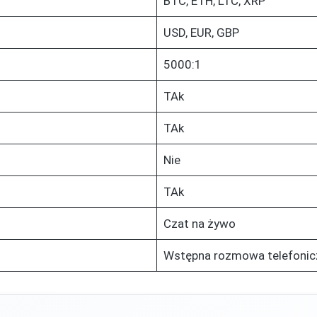
BTC, ETH, LTC, XRP
USD, EUR, GBP
5000:1
TAk
TAk
Nie
TAk
Czat na żywo
Wstępna rozmowa telefonic