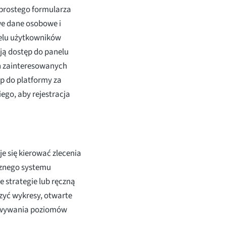
 prostego formularza
we dane osobowe i
elu użytkowników
ają dostęp do panelu
ch zainteresowanych
p do platformy za
ego, aby rejestracja
je się kierować zlecenia
rznego systemu
strategie lub ręczną
czyć wykresy, otwarte
sowywania poziomów