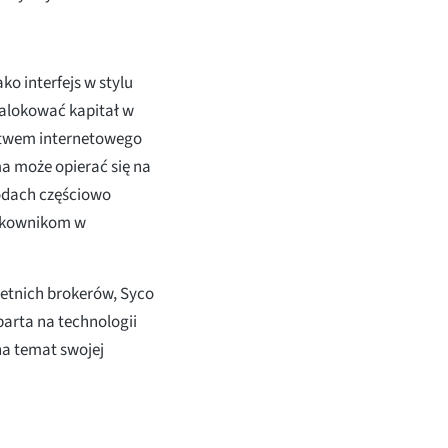
ko interfejs w stylu
 alokować kapitał w
ctwem internetowego
a może opierać się na
odach częściowo
tkownikom w
etnich brokerów, Syco
parta na technologii
na temat swojej