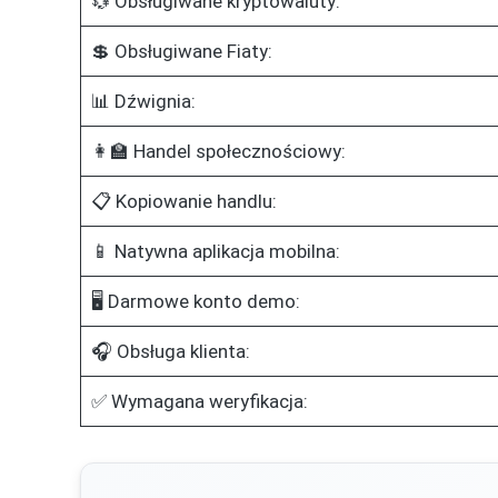
💱 Obsługiwane kryptowaluty:
💲 Obsługiwane Fiaty:
📊 Dźwignia:
👩‍🏫 Handel społecznościowy:
📋 Kopiowanie handlu:
📱 Natywna aplikacja mobilna:
🖥️ Darmowe konto demo:
🎧 Obsługa klienta:
✅ Wymagana weryfikacja: