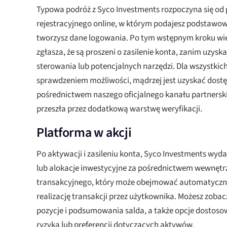
Typowa podróż z Syco Investments rozpoczyna się od
rejestracyjnego online, w którym podajesz podstawo
tworzysz dane logowania. Po tym wstępnym kroku wi
zgłasza, że są proszeni o zasilenie konta, zanim uzysk
sterowania lub potencjalnych narzędzi. Dla wszystki
sprawdzeniem możliwości, mądrzej jest uzyskać dostę
pośrednictwem naszego oficjalnego kanału partnerski
przeszła przez dodatkową warstwę weryfikacji.
Platforma w akcji
Po aktywacji i zasileniu konta, Syco Investments wyda
lub alokacje inwestycyjne za pośrednictwem wewnęt
transakcyjnego, który może obejmować automatyczne 
realizację transakcji przez użytkownika. Możesz zoba
pozycje i podsumowania salda, a także opcje dosto
ryzyka lub preferencji dotyczących aktywów.