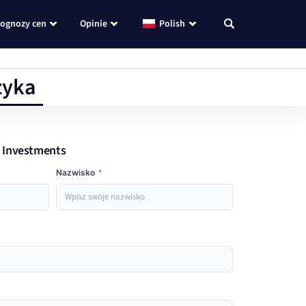
rognozy cen
Opinie
Polish
zyka
o Investments
Nazwisko
*