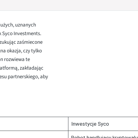
 dużych, uznanych
k Syco Investments.
szukując zaśmiecone
na okazja, czy tylko
on rozwiewa te
platformą, zakładając
su partnerskiego, aby
Inwestycje Syco
Robot handlujący kryptowal