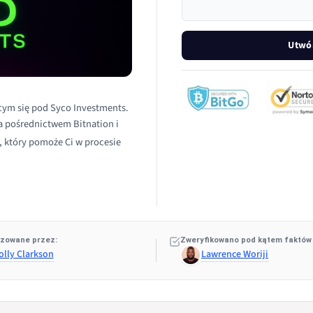
Utwór
cym się pod Syco Investments.
za pośrednictwem Bitnation i
, który pomoże Ci w procesie
zowane przez:
Zweryfikowano pod kątem faktów
olly Clarkson
Lawrence Woriji