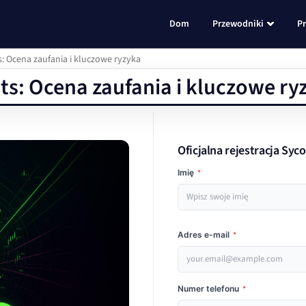
Dom
Przewodniki
P
: Ocena zaufania i kluczowe ryzyka
s: Ocena zaufania i kluczowe ry
Oficjalna rejestracja Syc
Imię
*
Adres e-mail
*
Numer telefonu
*