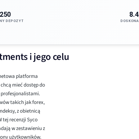
250
8.4
NY DEPOZYT
DOSKONA
ments i jego celu
rnetowa platforma
 chcą mieć dostęp do
profesjonalistami.
ów takich jak forex,
ndeksy, z obietnicą
tej recenzji Syco
adają w zestawieniu z
rony użytkowników.