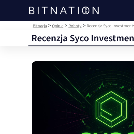
Bitnacja
>
>
>
Bitnacja
Opinie
Roboty
Recenzja Syco Investments
Recenzja Syco Investment