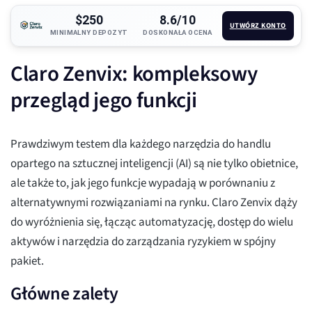
$250
8.6/10
UTWÓRZ KONTO
MINIMALNY DEPOZYT
DOSKONAŁA OCENA
Claro Zenvix: kompleksowy
przegląd jego funkcji
Prawdziwym testem dla każdego narzędzia do handlu
opartego na sztucznej inteligencji (AI) są nie tylko obietnice,
ale także to, jak jego funkcje wypadają w porównaniu z
alternatywnymi rozwiązaniami na rynku. Claro Zenvix dąży
do wyróżnienia się, łącząc automatyzację, dostęp do wielu
aktywów i narzędzia do zarządzania ryzykiem w spójny
pakiet.
Główne zalety