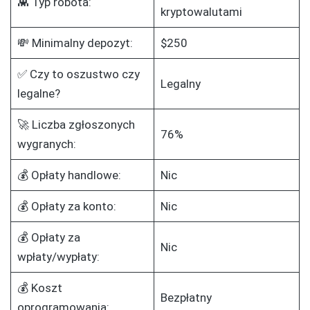
👾 Typ robota:
kryptowalutami
💸 Minimalny depozyt:
$250
✅ Czy to oszustwo czy
Legalny
legalne?
🚀 Liczba zgłoszonych
76%
wygranych:
💰 Opłaty handlowe:
Nic
💰 Opłaty za konto:
Nic
💰 Opłaty za
Nic
wpłaty/wypłaty:
💰 Koszt
Bezpłatny
oprogramowania: