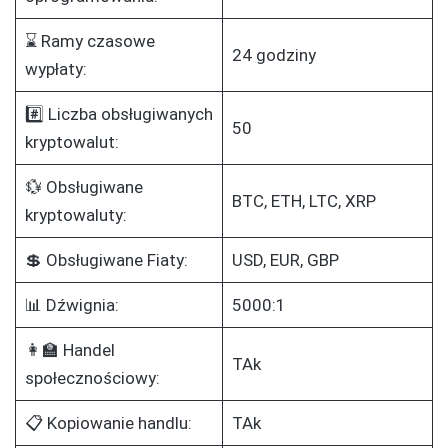
⌛ Ramy czasowe
24 godziny
wypłaty:
#️⃣ Liczba obsługiwanych
50
kryptowalut:
💱 Obsługiwane
BTC, ETH, LTC, XRP
kryptowaluty:
💲 Obsługiwane Fiaty:
USD, EUR, GBP
📊 Dźwignia:
5000:1
👩‍🏫 Handel
TAk
społecznościowy:
📋 Kopiowanie handlu:
TAk