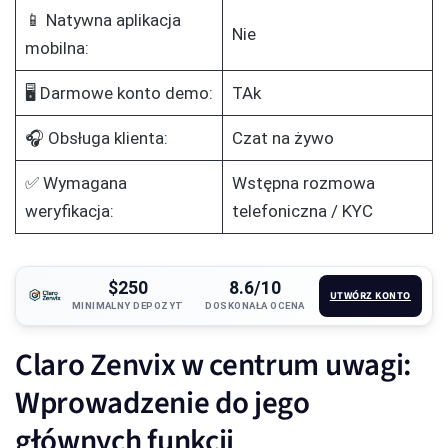
📱 Natywna aplikacja
Nie
mobilna:
🖥️ Darmowe konto demo:
TAk
🎧 Obsługa klienta:
Czat na żywo
✅ Wymagana
Wstępna rozmowa
weryfikacja:
telefoniczna / KYC
$250
8.6/10
UTWÓRZ KONTO
MINIMALNY DEPOZYT
DOSKONAŁA OCENA
Claro Zenvix w centrum uwagi:
Wprowadzenie do jego
głównych funkcji