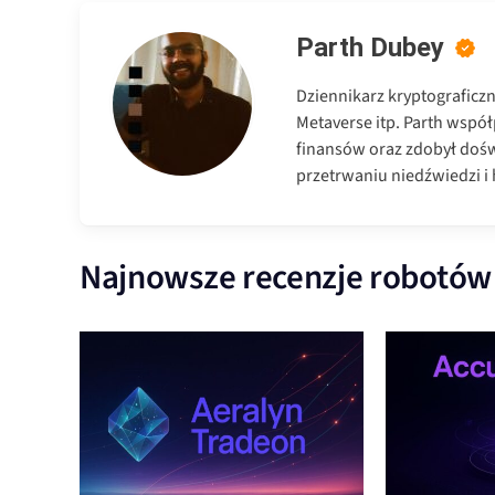
Parth Dubey
Dziennikarz kryptograficz
Metaverse itp. Parth wspó
finansów oraz zdobył dośw
przetrwaniu niedźwiedzi i h
Najnowsze recenzje robotów