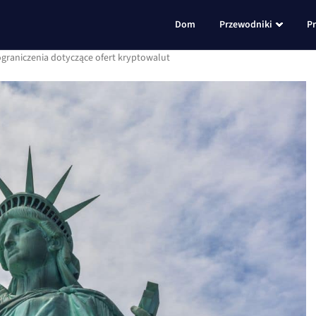
Dom
Przewodniki
P
graniczenia dotyczące ofert kryptowalut