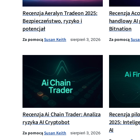
Recenzja Aeralyn Tradeon 2025:
Recenzja Acc
Bezpieczeństwo, ryzyko i
handlowy AI 
potencjał
Bitnation
Za pomocą
Susan Keith
Za pomocą
Susa
sierpień 3, 2026
Recenzja Ai Chain Trader: Analiza
Recenzja pil
ryzyka AI Cryptobot
2025: Intelig
AI
Za pomocą
Susan Keith
sierpień 3, 2026