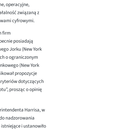
ne, operacyjne,
iałalność związaną z
ywami cyfrowymi.
h firm
becnie posiadają
wego Jorku (New York
zych o ograniczonym
ankowego (New York
likował propozycje
ryteriów dotyczących
tu”, prosząc o opinię
rintendenta Harrisa, w
 do nadzorowania
istniejące i ustanowiło