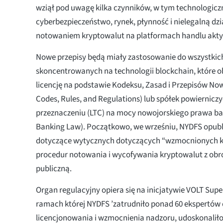
wziął pod uwagę kilka czynników, w tym technologicz
cyberbezpieczeństwo, rynek, płynność i nielegalną dz
notowaniem kryptowalut na platformach handlu akt
Nowe przepisy będą miały zastosowanie do wszystkic
skoncentrowanych na technologii blockchain, które o
licencję na podstawie Kodeksu, Zasad i Przepisów No
Codes, Rules, and Regulations) lub spółek powiernic
przeznaczeniu (LTC) na mocy nowojorskiego prawa b
Banking Law). Początkowo, we wrześniu, NYDFS opub
dotyczące wytycznych dotyczących “wzmocnionych k
procedur notowania i wycofywania kryptowalut z obro
publiczną.
Organ regulacyjny opiera się na inicjatywie VOLT Supe
ramach której NYDFS ’zatrudniło ponad 60 ekspertów
licencjonowania i wzmocnienia nadzoru, udoskonaliło 