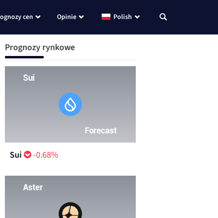
rognozy cen
Opinie
Polish
Prognozy rynkowe
Sui
-0.68%