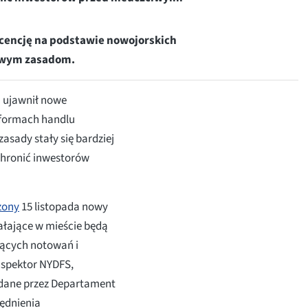
icencję na podstawie nowojorskich
nowym zasadom.
 ujawnił nowe
tformach handlu
sady stały się bardziej
chronić inwestorów
zony
15 listopada nowy
iałające w mieście będą
zących notowań i
nspektor NYDFS,
dane przez Departament
lędnienia