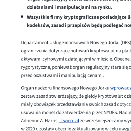
działaniami i manipulacjami na rynku.
Wszystkie firmy kryptograficzne posiadające l
kodeksów, zasad i przepisów będą podlegać 
Departament Usług Finansowych Nowego Jorku (DFS)
ograniczenia dotyczące notowań kryptowalut na pla
aktywami cyfrowymi działającymi w mieście. Obecne za
rygorystyczne, ponieważ organ regulacyjny stara się 
przed oszustwami i manipulacją cenami.
Organ nadzoru finansowego Nowego Jorku
wprowad
zestaw zasad stwierdzający, że giełdy kryptowalut dz
miały obowiązek przedstawiania swoich zasad dotyc
usuwania monet do zatwierdzenia przez NYDFS. Nadi
Adrienne A. Harris,
stwierdził
że wcześniejsze ramy wy
w 2020 r. zostały obecnie zaktualizowane w celu uwzg