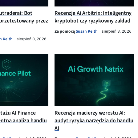
utraderai: Bot
Recenzja Ai Arbitrix: Inteligentny
przetestowany przez
kryptobot czy ryzykowny zakład
Za pomocą
Susan Keith
sierpień 3, 2026
n Keith
sierpień 3, 2026
otażu AI Finance
Recenzja macierzy wzrostu AI:
entna analiza handlu
audyt ryzyka narzędzia do handlu
AI