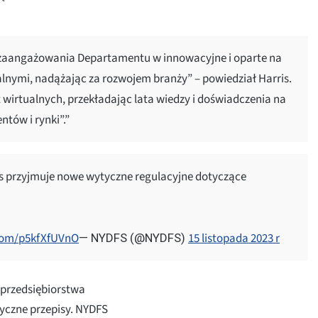
 zaangażowania Departamentu w innowacyjne i oparte na
lnymi, nadążając za rozwojem branży” – powiedział Harris.
 wirtualnych, przekładając lata wiedzy i doświadczenia na
ntów i rynki”.”
s przyjmuje nowe wytyczne regulacyjne dotyczące
.com/p5kfXfUVnO
15 listopada 2023 r
— NYDFS (@NYDFS)
 przedsiębiorstwa
tyczne przepisy. NYDFS