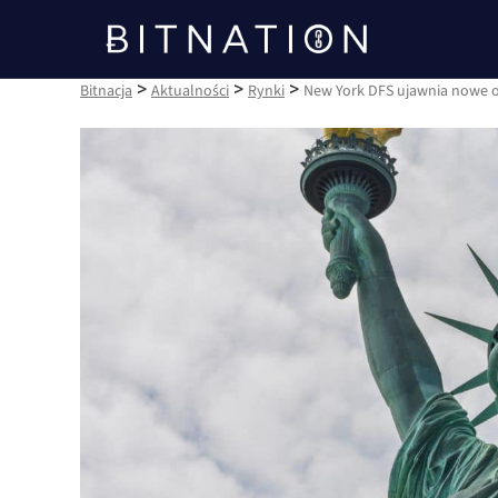
Bitnacja
>
>
>
Bitnacja
Aktualności
Rynki
New York DFS ujawnia nowe o