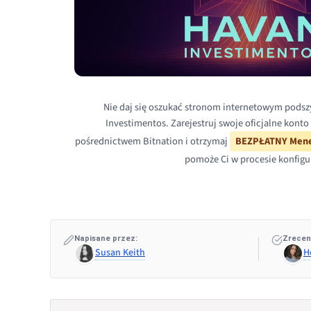
Nie daj się oszukać stronom internetowym pods
Investimentos. Zarejestruj swoje oficjalne kont
pośrednictwem Bitnation i otrzymaj
BEZPŁATNY Mene
pomoże Ci w procesie konfigur
Napisane przez:
Zrecen
Susan Keith
H