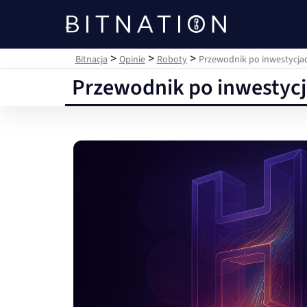
Bitnacja
>
>
>
Bitnacja
Opinie
Roboty
Przewodnik po inwestycjac
Przewodnik po inwestycj