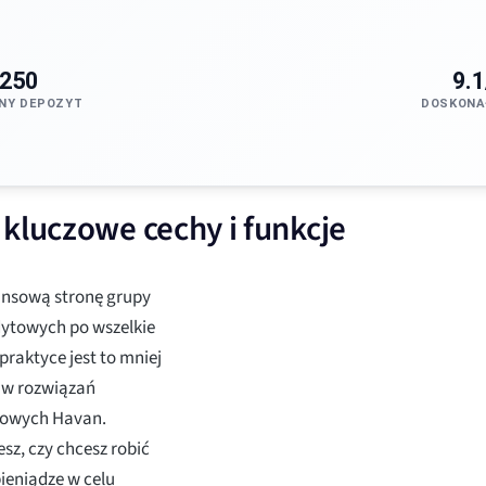
250
9.1
NY DEPOZYT
DOSKONA
kluczowe cechy i funkcje
nansową stronę grupy
dytowych po wszelkie
raktyce jest to mniej
taw rozwiązań
arowych Havan.
sz, czy chcesz robić
ieniądze w celu