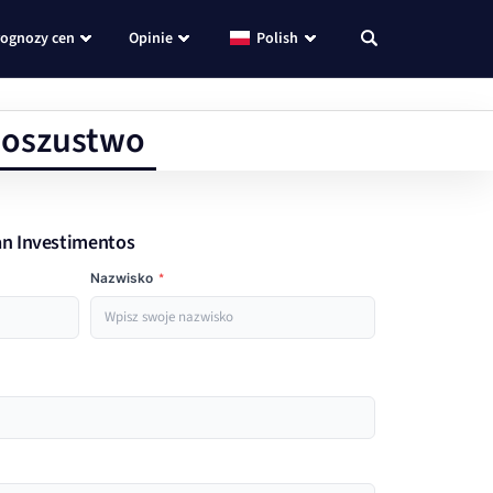
rognozy cen
Opinie
Polish
e oszustwo
van Investimentos
Nazwisko
*