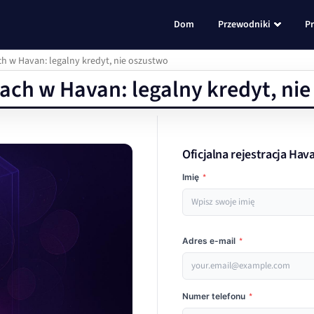
Dom
Przewodniki
P
h w Havan: legalny kredyt, nie oszustwo
ach w Havan: legalny kredyt, ni
Oficjalna rejestracja Ha
Imię
*
Adres e-mail
*
Numer telefonu
*