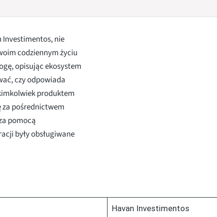
 Investimentos, nie
 Twoim codziennym życiu
ogę, opisując ekosystem
wać, czy odpowiada
akimkolwiek produktem
ę za pośrednictwem
 za pomocą
racji były obsługiwane
Havan Investimentos