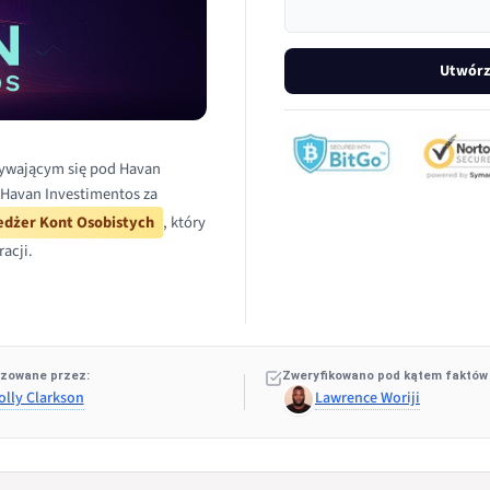
Utwórz
zywającym się pod Havan
o Havan Investimentos za
dżer Kont Osobistych
, który
acji.
zowane przez:
Zweryfikowano pod kątem faktów
olly Clarkson
Lawrence Woriji