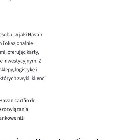
posobu, w jaki Havan
m i okazjonalnie
i, oferując karty,
ze inwestycyjnym. Z
lepy, logistykę i
tórych zwykli klienci
 Havan cartão de
e rozwiązania
bankowe niż