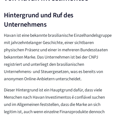
Hintergrund und Ruf des
Unternehmens
Havan ist eine bekannte brasilianische Einzelhandelsgruppe
mit jahrzehntelanger Geschichte, einer sichtbaren
physischen Präsenz und einer in mehreren Bundesstaaten
bekannten Marke. Das Unternehmen ist bei der CNPJ
registriert und unterliegt den brasilianischen
Unternehmens- und Steuergesetzen, was es bereits von
anonymen Online-Anbietern unterscheidet.
Dieser Hintergrund ist ein Hauptgrund dafür, dass viele
Menschen nach Havan Investimentos é confiável suchen
und im Allgemeinen feststellen, dass die Marke an sich
legitim ist, auch wenn einzelne Finanzprodukte dennoch