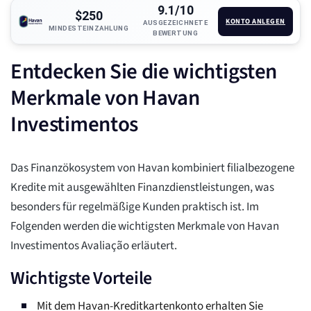
9.1/10
$250
KONTO ANLEGEN
AUSGEZEICHNETE
MINDESTEINZAHLUNG
BEWERTUNG
Entdecken Sie die wichtigsten
Merkmale von Havan
Investimentos
Das Finanzökosystem von Havan kombiniert filialbezogene
Kredite mit ausgewählten Finanzdienstleistungen, was
besonders für regelmäßige Kunden praktisch ist. Im
Folgenden werden die wichtigsten Merkmale von Havan
Investimentos Avaliação erläutert.
Wichtigste Vorteile
Mit dem Havan-Kreditkartenkonto erhalten Sie