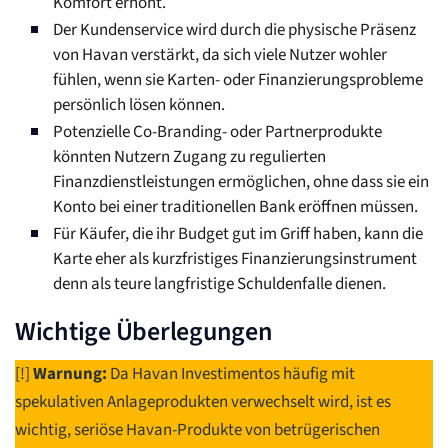
Komfort erhöht.
Der Kundenservice wird durch die physische Präsenz
von Havan verstärkt, da sich viele Nutzer wohler
fühlen, wenn sie Karten- oder Finanzierungsprobleme
persönlich lösen können.
Potenzielle Co-Branding- oder Partnerprodukte
könnten Nutzern Zugang zu regulierten
Finanzdienstleistungen ermöglichen, ohne dass sie ein
Konto bei einer traditionellen Bank eröffnen müssen.
Für Käufer, die ihr Budget gut im Griff haben, kann die
Karte eher als kurzfristiges Finanzierungsinstrument
denn als teure langfristige Schuldenfalle dienen.
Wichtige Überlegungen
[!]
Warnung:
Da Havan Investimentos häufig mit
spekulativen Anlageprodukten verwechselt wird, ist es
wichtig, seriöse Havan-Produkte von betrügerischen