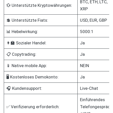
BTC, ETH, LTC,
💱 Unterstützte Kryptowährungen:
XRP
💲 Unterstützte Fiats:
USD, EUR, GBP
📊 Hebelwirkung:
5000:1
👩‍🏫 Sozialer Handel:
Ja
📋 Copytrading:
Ja
📱 Native mobile App:
NEIN
🖥️ Kostenloses Demokonto:
Ja
🎧 Kundensupport:
Live-Chat
Einführendes
✅ Verifizierung erforderlich:
Telefongespräch