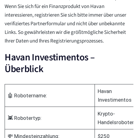
Wenn Sie sich für ein Finanzprodukt von Havan
interessieren, registrieren Sie sich bitte immer über unser
verifiziertes Partnerformular und nicht über unbekannte
Links. So gewährleisten wir die größtmögliche Sicherheit
Ihrer Daten und Ihres Registrierungsprozesses.
Havan Investimentos –
Überblick
Havan
🤖 Robotername:
Investimentos
Krypto-
👾 Robotertyp:
Handelsroboter
💸 Mindesteinzahlung:
$250