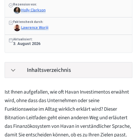
Rezension von:
Holly Clarkson
Faktencheck durch:
Lawrence Woriji
Aktualisiert:
3. August 2026
Inhaltsverzeichnis
Ist Ihnen aufgefallen, wie oft Havan Investimentos erwähnt
wird, ohne dass das Unternehmen oder seine
Funktionsweise im Alltag wirklich erklärt wird? Dieser
Bitnation-Leitfaden geht einen anderen Weg und erläutert
das Finanzökosystem von Havan in verständlicher Sprache,
damit Sie entscheiden können, ob es zu Ihren Zielen passt.