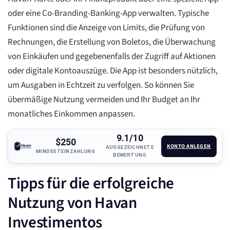
oder eine Co-Branding-Banking-App verwalten. Typische
Funktionen sind die Anzeige von Limits, die Prüfung von
Rechnungen, die Erstellung von Boletos, die Überwachung
von Einkäufen und gegebenenfalls der Zugriff auf Aktionen
oder digitale Kontoauszüge. Die App ist besonders nützlich,
um Ausgaben in Echtzeit zu verfolgen. So können Sie
übermäßige Nutzung vermeiden und Ihr Budget an Ihr
monatliches Einkommen anpassen.
9.1/10
$250
KONTO ANLEGEN
AUSGEZEICHNETE
MINDESTEINZAHLUNG
BEWERTUNG
Tipps für die erfolgreiche
Nutzung von Havan
Investimentos