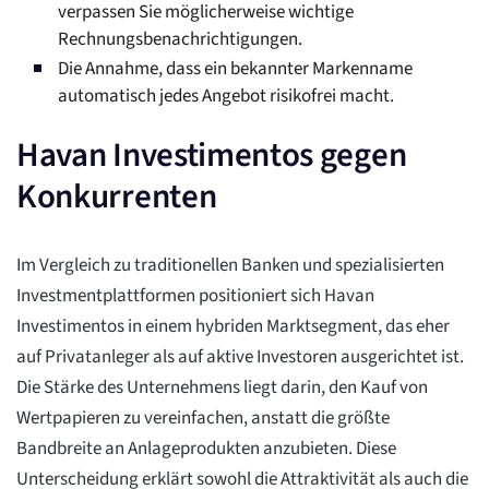
verpassen Sie möglicherweise wichtige
Rechnungsbenachrichtigungen.
Die Annahme, dass ein bekannter Markenname
automatisch jedes Angebot risikofrei macht.
Havan Investimentos gegen
Konkurrenten
Im Vergleich zu traditionellen Banken und spezialisierten
Investmentplattformen positioniert sich Havan
Investimentos in einem hybriden Marktsegment, das eher
auf Privatanleger als auf aktive Investoren ausgerichtet ist.
Die Stärke des Unternehmens liegt darin, den Kauf von
Wertpapieren zu vereinfachen, anstatt die größte
Bandbreite an Anlageprodukten anzubieten. Diese
Unterscheidung erklärt sowohl die Attraktivität als auch die