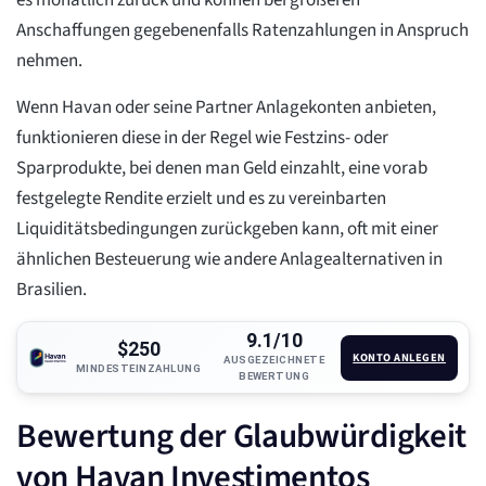
es monatlich zurück und können bei größeren
Anschaffungen gegebenenfalls Ratenzahlungen in Anspruch
nehmen.
Wenn Havan oder seine Partner Anlagekonten anbieten,
funktionieren diese in der Regel wie Festzins- oder
Sparprodukte, bei denen man Geld einzahlt, eine vorab
festgelegte Rendite erzielt und es zu vereinbarten
Liquiditätsbedingungen zurückgeben kann, oft mit einer
ähnlichen Besteuerung wie andere Anlagealternativen in
Brasilien.
9.1/10
$250
KONTO ANLEGEN
AUSGEZEICHNETE
MINDESTEINZAHLUNG
BEWERTUNG
Bewertung der Glaubwürdigkeit
von Havan Investimentos