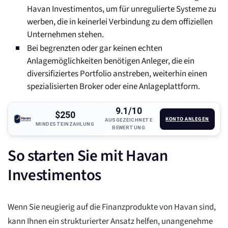
Havan Investimentos, um für unregulierte Systeme zu
werben, die in keinerlei Verbindung zu dem offiziellen
Unternehmen stehen.
Bei begrenzten oder gar keinen echten
Anlagemöglichkeiten benötigen Anleger, die ein
diversifiziertes Portfolio anstreben, weiterhin einen
spezialisierten Broker oder eine Anlageplattform.
9.1/10
$250
KONTO ANLEGEN
AUSGEZEICHNETE
MINDESTEINZAHLUNG
BEWERTUNG
So starten Sie mit Havan
Investimentos
Wenn Sie neugierig auf die Finanzprodukte von Havan sind,
kann Ihnen ein strukturierter Ansatz helfen, unangenehme