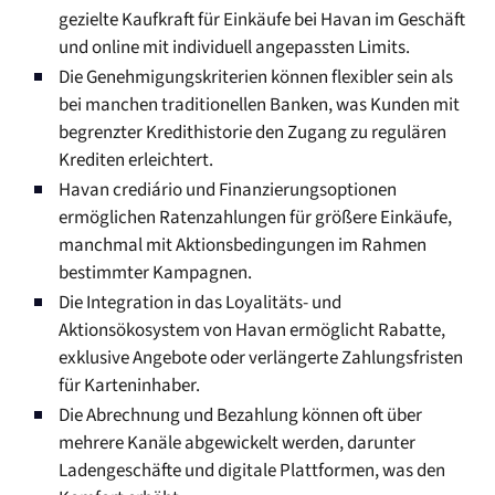
gezielte Kaufkraft für Einkäufe bei Havan im Geschäft
und online mit individuell angepassten Limits.
Die Genehmigungskriterien können flexibler sein als
bei manchen traditionellen Banken, was Kunden mit
begrenzter Kredithistorie den Zugang zu regulären
Krediten erleichtert.
Havan crediário und Finanzierungsoptionen
ermöglichen Ratenzahlungen für größere Einkäufe,
manchmal mit Aktionsbedingungen im Rahmen
bestimmter Kampagnen.
Die Integration in das Loyalitäts- und
Aktionsökosystem von Havan ermöglicht Rabatte,
exklusive Angebote oder verlängerte Zahlungsfristen
für Karteninhaber.
Die Abrechnung und Bezahlung können oft über
mehrere Kanäle abgewickelt werden, darunter
Ladengeschäfte und digitale Plattformen, was den