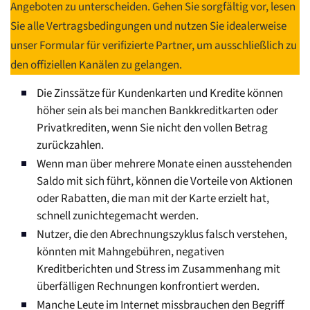
Angeboten zu unterscheiden. Gehen Sie sorgfältig vor, lesen
Sie alle Vertragsbedingungen und nutzen Sie idealerweise
unser Formular für verifizierte Partner, um ausschließlich zu
den offiziellen Kanälen zu gelangen.
Die Zinssätze für Kundenkarten und Kredite können
höher sein als bei manchen Bankkreditkarten oder
Privatkrediten, wenn Sie nicht den vollen Betrag
zurückzahlen.
Wenn man über mehrere Monate einen ausstehenden
Saldo mit sich führt, können die Vorteile von Aktionen
oder Rabatten, die man mit der Karte erzielt hat,
schnell zunichtegemacht werden.
Nutzer, die den Abrechnungszyklus falsch verstehen,
könnten mit Mahngebühren, negativen
Kreditberichten und Stress im Zusammenhang mit
überfälligen Rechnungen konfrontiert werden.
Manche Leute im Internet missbrauchen den Begriff