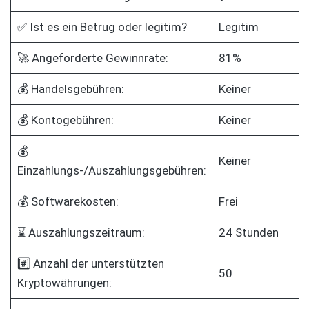
✅ Ist es ein Betrug oder legitim?
Legitim
🚀 Angeforderte Gewinnrate:
81%
💰 Handelsgebühren:
Keiner
💰 Kontogebühren:
Keiner
💰
Keiner
Einzahlungs-/Auszahlungsgebühren:
💰 Softwarekosten:
Frei
⌛ Auszahlungszeitraum:
24 Stunden
#️⃣ Anzahl der unterstützten
50
Kryptowährungen: