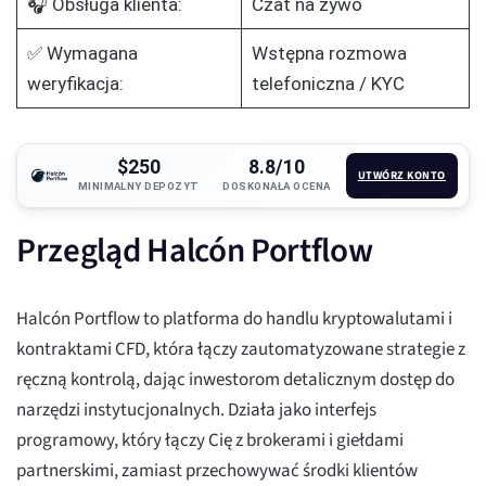
🎧 Obsługa klienta:
Czat na żywo
✅ Wymagana
Wstępna rozmowa
weryfikacja:
telefoniczna / KYC
$250
8.8/10
UTWÓRZ KONTO
MINIMALNY DEPOZYT
DOSKONAŁA OCENA
Przegląd Halcón Portflow
Halcón Portflow to platforma do handlu kryptowalutami i
kontraktami CFD, która łączy zautomatyzowane strategie z
ręczną kontrolą, dając inwestorom detalicznym dostęp do
narzędzi instytucjonalnych. Działa jako interfejs
programowy, który łączy Cię z brokerami i giełdami
partnerskimi, zamiast przechowywać środki klientów