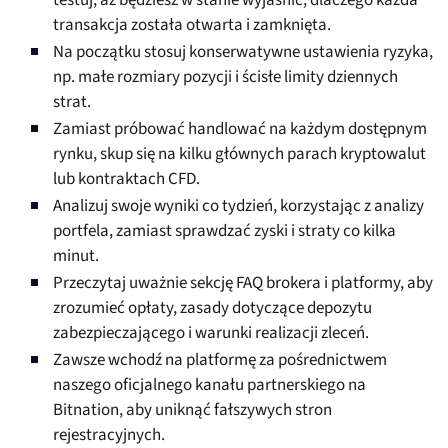
testuj, aż będziesz w stanie wyjaśnić, dlaczego każda
transakcja została otwarta i zamknięta.
Na początku stosuj konserwatywne ustawienia ryzyka,
np. małe rozmiary pozycji i ścisłe limity dziennych
strat.
Zamiast próbować handlować na każdym dostępnym
rynku, skup się na kilku głównych parach kryptowalut
lub kontraktach CFD.
Analizuj swoje wyniki co tydzień, korzystając z analizy
portfela, zamiast sprawdzać zyski i straty co kilka
minut.
Przeczytaj uważnie sekcję FAQ brokera i platformy, aby
zrozumieć opłaty, zasady dotyczące depozytu
zabezpieczającego i warunki realizacji zleceń.
Zawsze wchodź na platformę za pośrednictwem
naszego oficjalnego kanału partnerskiego na
Bitnation, aby uniknąć fałszywych stron
rejestracyjnych.