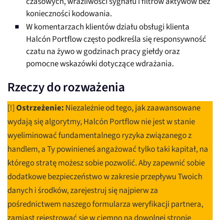
czasowych, wrażliwości sygnału i filtrów aktywów bez
konieczności kodowania.
W komentarzach klientów działu obsługi klienta
Halcón Portflow często podkreśla się responsywność
czatu na żywo w godzinach pracy giełdy oraz
pomocne wskazówki dotyczące wdrażania.
Rzeczy do rozważenia
[!]
Ostrzeżenie:
Niezależnie od tego, jak zaawansowane
wydają się algorytmy, Halcón Portflow nie jest w stanie
wyeliminować fundamentalnego ryzyka związanego z
handlem, a Ty powinieneś angażować tylko taki kapitał, na
którego stratę możesz sobie pozwolić. Aby zapewnić sobie
dodatkowe bezpieczeństwo w zakresie przepływu Twoich
danych i środków, zarejestruj się najpierw za
pośrednictwem naszego formularza weryfikacji partnera,
zamiast rejestrować się w ciemno na dowolnej stronie