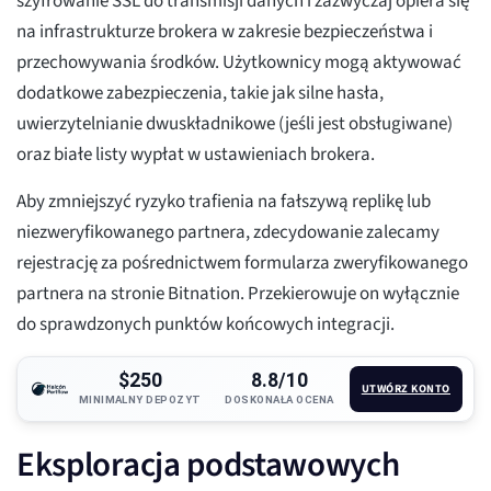
szyfrowanie SSL do transmisji danych i zazwyczaj opiera się
na infrastrukturze brokera w zakresie bezpieczeństwa i
przechowywania środków. Użytkownicy mogą aktywować
dodatkowe zabezpieczenia, takie jak silne hasła,
uwierzytelnianie dwuskładnikowe (jeśli jest obsługiwane)
oraz białe listy wypłat w ustawieniach brokera.
Aby zmniejszyć ryzyko trafienia na fałszywą replikę lub
niezweryfikowanego partnera, zdecydowanie zalecamy
rejestrację za pośrednictwem formularza zweryfikowanego
partnera na stronie Bitnation. Przekierowuje on wyłącznie
do sprawdzonych punktów końcowych integracji.
$250
8.8/10
UTWÓRZ KONTO
MINIMALNY DEPOZYT
DOSKONAŁA OCENA
Eksploracja podstawowych