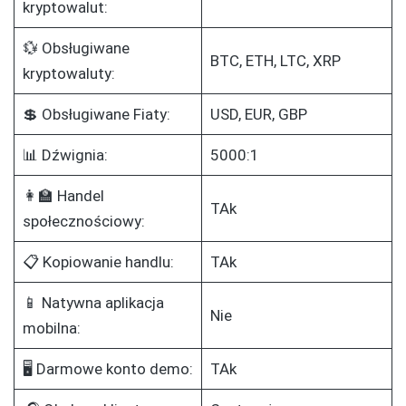
kryptowalut:
💱 Obsługiwane
BTC, ETH, LTC, XRP
kryptowaluty:
💲 Obsługiwane Fiaty:
USD, EUR, GBP
📊 Dźwignia:
5000:1
👩‍🏫 Handel
TAk
społecznościowy:
📋 Kopiowanie handlu:
TAk
📱 Natywna aplikacja
Nie
mobilna:
🖥️ Darmowe konto demo:
TAk