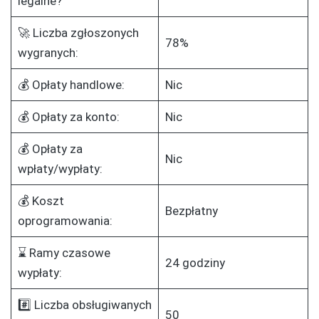
legalne?
🚀 Liczba zgłoszonych
78%
wygranych:
💰 Opłaty handlowe:
Nic
💰 Opłaty za konto:
Nic
💰 Opłaty za
Nic
wpłaty/wypłaty:
💰 Koszt
Bezpłatny
oprogramowania:
⌛ Ramy czasowe
24 godziny
wypłaty:
#️⃣ Liczba obsługiwanych
50