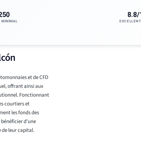
250
8.8/
 MINIMAL
EXCELLENT
lcón
yptomonnaies et de CFD
l, offrant ainsi aux
itutionnel. Fonctionnant
s courtiers et
ment les fonds des
t bénéficier d'une
 de leur capital.