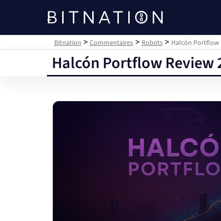
Bitnation
>
>
>
Bitnation
Commentaires
Robots
Halcón Portflow 
Halcón Portflow Review 2