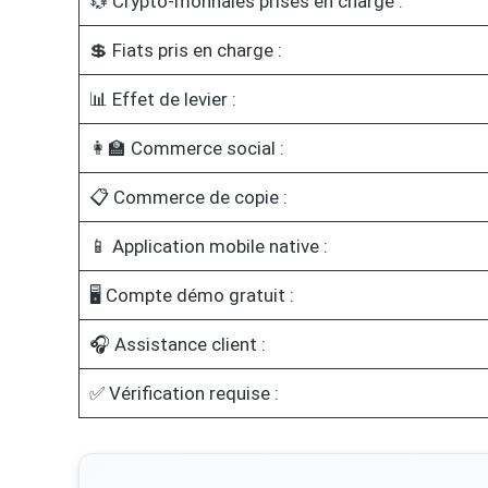
💱 Crypto-monnaies prises en charge :
💲 Fiats pris en charge :
📊 Effet de levier :
👩‍🏫 Commerce social :
📋 Commerce de copie :
📱 Application mobile native :
🖥️ Compte démo gratuit :
🎧 Assistance client :
✅ Vérification requise :