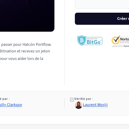
Créer
t passer pour Halcón Portflow.
Bitnation et recevez un jeton
our vous aider lors de la
 par :
Vérifié par :
olly Clarkson
Laurent Woriji