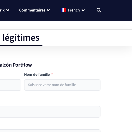
rix
Commentaires
French
 légitimes
Halcón Portflow
Nom de famille
*