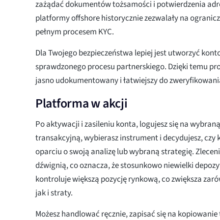
zażądać dokumentów tożsamości i potwierdzenia adre
platformy offshore historycznie zezwalały na ogranic
pełnym procesem KYC.
Dla Twojego bezpieczeństwa lepiej jest utworzyć kon
sprawdzonego procesu partnerskiego. Dzięki temu proc
jasno udokumentowany i łatwiejszy do zweryfikowani
Platforma w akcji
Po aktywacji i zasileniu konta, logujesz się na wybran
transakcyjną, wybierasz instrument i decydujesz, czy 
oparciu o swoją analizę lub wybraną strategię. Zlecen
dźwignią, co oznacza, że stosunkowo niewielki depozy
kontroluje większą pozycję rynkową, co zwiększa zaró
jak i straty.
Możesz handlować ręcznie, zapisać się na kopiowanie 