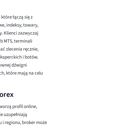
które łączą się z
e, indeksy, towary,
. Klienci zazwyczaj
b MT5, terminali
ać zlecenia ręcznie,
ksperckich i botów.
ywnej dźwigni
h, które mają na celu
orex
orzą profil online,
ie uzupełniają
i regionu, broker może