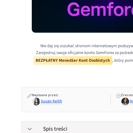
Nie daj się oszukać stronom internetowym podszy
Zarejestruj swoje oficjalne konto GemForex za pośred
BEZPŁATNY Menedżer Kont Osobistych
, który pom
Napisane przez:
Zrecen
Susan Keith
H
Spis treści