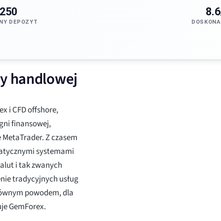
250
8.6
NY DEPOZYT
DOSKONA
my handlowej
x i CFD offshore,
ni finansowej,
e MetaTrader. Z czasem
matycznymi systemami
alut i tak zwanych
zenie tradycyjnych usług
głównym powodem, dla
uje GemForex.