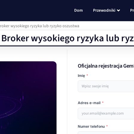
Dom
Przewodniki
P
roker wysokiego ryzyka lub ryzyko oszustwa
 Broker wysokiego ryzyka lub ry
Oficjalna rejestracja Ge
Imię
*
Adres e-mail
*
Numer telefonu
*