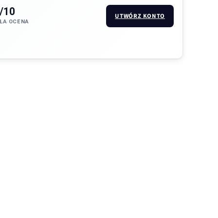
/10
UTWÓRZ KONTO
ŁA OCENA