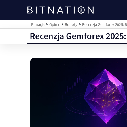
Bitnacja
>
>
>
Bitnacja
Opinie
Roboty
Recenzja Gemforex 2025: B
Recenzja Gemforex 2025: