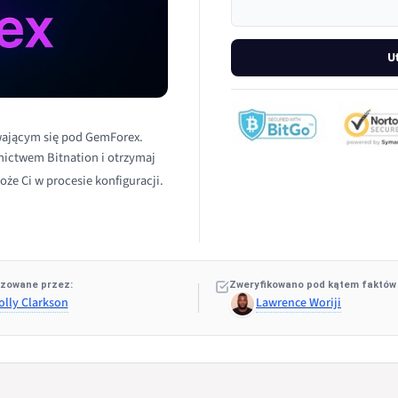
U
wającym się pod GemForex.
nictwem Bitnation i otrzymaj
oże Ci w procesie konfiguracji.
zowane przez:
Zweryfikowano pod kątem faktów
olly Clarkson
Lawrence Woriji