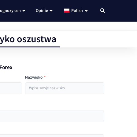
rognozy cen
Opinie
Polish
zyko oszustwa
mForex
Nazwisko
*