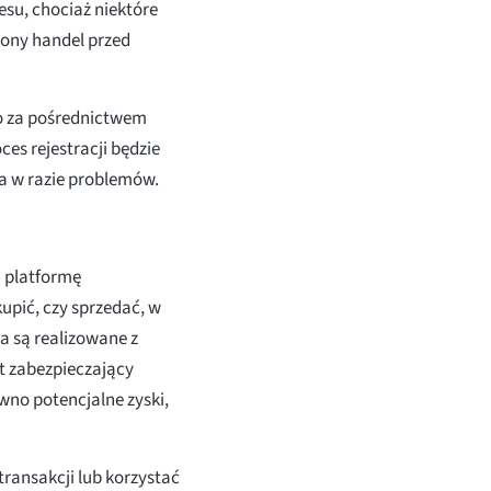
su, chociaż niektóre
zony handel przed
to za pośrednictwem
es rejestracji będzie
a w razie problemów.
ą platformę
kupić, czy sprzedać, w
ia są realizowane z
t zabezpieczający
wno potencjalne zyski,
transakcji lub korzystać