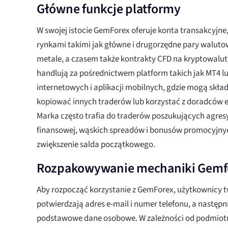
Główne funkcje platformy
W swojej istocie GemForex oferuje konta transakcyjne, 
rynkami takimi jak główne i drugorzędne pary walutow
metale, a czasem także kontrakty CFD na kryptowaluty
handlują za pośrednictwem platform takich jak MT4 lu
internetowych i aplikacji mobilnych, gdzie mogą skład
kopiować innych traderów lub korzystać z doradców e
Marka często trafia do traderów poszukujących agres
finansowej, wąskich spreadów i bonusów promocyjnyc
zwiększenie salda początkowego.
Rozpakowywanie mechaniki Gemf
Aby rozpocząć korzystanie z GemForex, użytkownicy tw
potwierdzają adres e-mail i numer telefonu, a następn
podstawowe dane osobowe. W zależności od podmiotu 