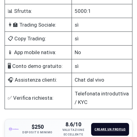
📊 Sfrutta:
5000:1
👩‍🏫 Trading Sociale:
sì
📋 Copy Trading:
sì
📱 App mobile nativa:
No
🖥️ Conto demo gratuito:
sì
🎧 Assistenza clienti:
Chat dal vivo
Telefonata introduttiva
✅ Verifica richiesta:
/ KYC
8.6/10
$250
CREARE UN PROFILO
VALUTAZIONE
DEPOSITO MINIMO
ECCELLENTE