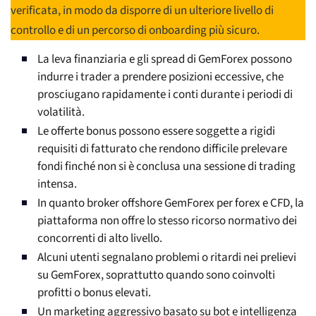
verificata, in modo da disporre di un ulteriore livello di
controllo e di un percorso di onboarding più sicuro.
La leva finanziaria e gli spread di GemForex possono
indurre i trader a prendere posizioni eccessive, che
prosciugano rapidamente i conti durante i periodi di
volatilità.
Le offerte bonus possono essere soggette a rigidi
requisiti di fatturato che rendono difficile prelevare
fondi finché non si è conclusa una sessione di trading
intensa.
In quanto broker offshore GemForex per forex e CFD, la
piattaforma non offre lo stesso ricorso normativo dei
concorrenti di alto livello.
Alcuni utenti segnalano problemi o ritardi nei prelievi
su GemForex, soprattutto quando sono coinvolti
profitti o bonus elevati.
Un marketing aggressivo basato su bot e intelligenza