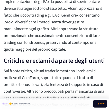
implementazione degli EA e la possibilità di sperimentare
diverse strategie sotto lo stesso tetto. Alcuni apprezzano il
fatto che il copy trading e gli EA di GemForex consentano
loro di diversificare i metodi senza dover gestire
manualmente ogni grafico. Altri apprezzano la struttura
promozionale che occasionalmente consente loro di fare
trading con fondi bonus, preservando al contempo una
quota maggiore del proprio capitale.
Critiche e reclami da parte degli utenti
Sul fronte critico, alcuni trader lamentano i problemi di
prelievo di GemForex, soprattutto quando si tratta di
profitti o bonus elevati, e la lentezza del supporto in caso di
controversie. Altri sono preoccupati per la mancanza di una
regolamentazione di alto livello e per la difficoltà di
8.6/10 Valutazione
presentare reclami oltre confine in caso di problemi. Queste