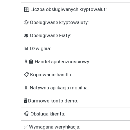
#️⃣ Liczba obsługiwanych kryptowalut:
💱 Obsługiwane kryptowaluty:
💲 Obsługiwane Fiaty:
📊 Dźwignia:
👩‍🏫 Handel społecznościowy:
📋 Kopiowanie handlu:
📱 Natywna aplikacja mobilna:
🖥️ Darmowe konto demo:
🎧 Obsługa klienta:
✅ Wymagana weryfikacja: