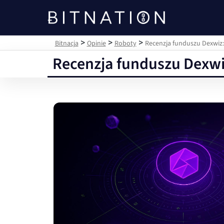
Bitnacja
>
>
>
Bitnacja
Opinie
Roboty
Recenzja funduszu Dexwiz
Recenzja funduszu Dexwi