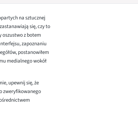
opartych na sztucznej
 zastanawiają się, czy to
cy oszustwo z botem
nterfejsu, zapoznaniu
czegółów, postanowiłem
szumu medialnego wokół
ie, upewnij się, że
ego zweryfikowanego
 pośrednictwem