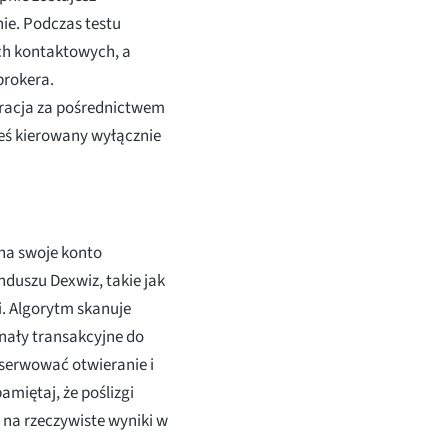
ie. Podczas testu
h kontaktowych, a
brokera.
stracja za pośrednictwem
teś kierowany wyłącznie
 na swoje konto
nduszu Dexwiz, takie jak
i. Algorytm skanuje
gnały transakcyjne do
bserwować otwieranie i
amiętaj, że poślizgi
na rzeczywiste wyniki w