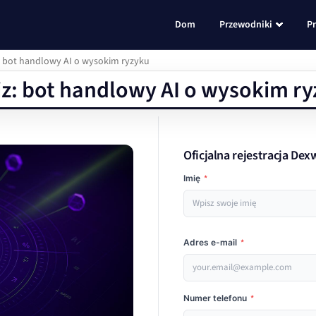
Dom
Przewodniki
P
: bot handlowy AI o wysokim ryzyku
z: bot handlowy AI o wysokim ry
Oficjalna rejestracja Dex
Imię
*
Adres e-mail
*
Numer telefonu
*