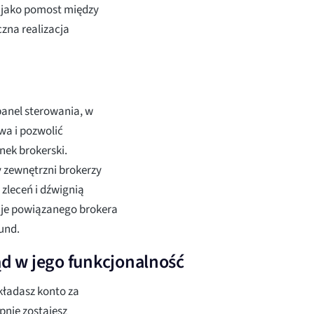
a jako pomost między
zna realizacja
panel sterowania, w
wa i pozwolić
nek brokerski.
y zewnętrzni brokerzy
zleceń i dźwignią
acje powiązanego brokera
und.
d w jego funkcjonalność
kładasz konto za
pnie zostajesz