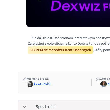
Nie daj się oszukać stronom internetowym podszywa
Zarejestruj swoje oficjalne konto Dexwiz Fund za pośr
BEZPŁATNY Menedżer Kont Osobistych
, który pom
Napisane przez:
Zrecen
Susan Keith
H
Spis treści