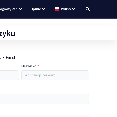
rognozy cen
Opinie
Polish
zyku
wiz Fund
Nazwisko
*