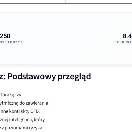
250
8.4
NY DEPOZYT
DOSKONA
z: Podstawowy przegląd
tóra łączy
rytmiczną do zawierania
 inne kontrakty CFD.
nej inteligencji, który
 z poziomami ryzyka