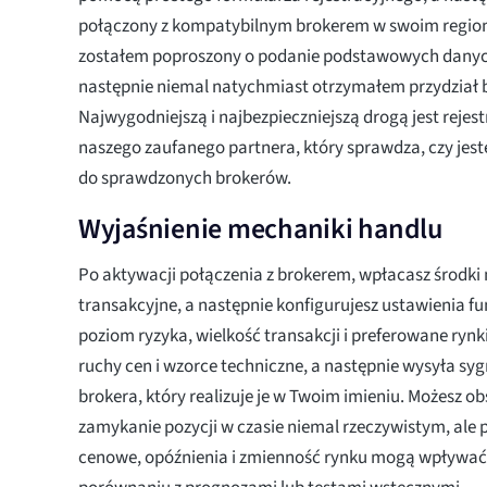
połączony z kompatybilnym brokerem w swoim region
zostałem poproszony o podanie podstawowych danyc
następnie niemal natychmiast otrzymałem przydział 
Najwygodniejszą i najbezpieczniejszą drogą jest reje
naszego zaufanego partnera, który sprawdza, czy jes
do sprawdzonych brokerów.
Wyjaśnienie mechaniki handlu
Po aktywacji połączenia z brokerem, wpłacasz środki
transakcyjne, a następnie konfigurujesz ustawienia fu
poziom ryzyka, wielkość transakcji i preferowane rynk
ruchy cen i wzorce techniczne, a następnie wysyła sy
brokera, który realizuje je w Twoim imieniu. Możesz o
zamykanie pozycji w czasie niemal rzeczywistym, ale p
cenowe, opóźnienia i zmienność rynku mogą wpływać 