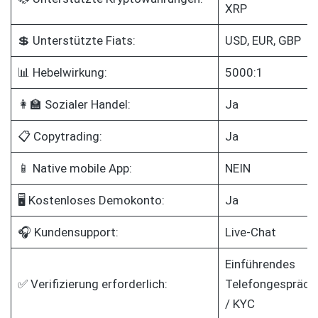
XRP
💲 Unterstützte Fiats:
USD, EUR, GBP
📊 Hebelwirkung:
5000:1
👩‍🏫 Sozialer Handel:
Ja
📋 Copytrading:
Ja
📱 Native mobile App:
NEIN
🖥️ Kostenloses Demokonto:
Ja
🎧 Kundensupport:
Live-Chat
Einführendes
✅ Verifizierung erforderlich:
Telefongespräch
/ KYC