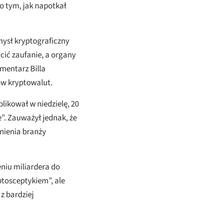
po tym, jak napotkał
mysł kryptograficzny
cić zaufanie, a organy
mentarz Billa
ów kryptowalut.
likował w niedzielę, 20
e”. Zauważył jednak, że
ynienia branży
niu miliardera do
ptosceptykiem”, ale
z bardziej