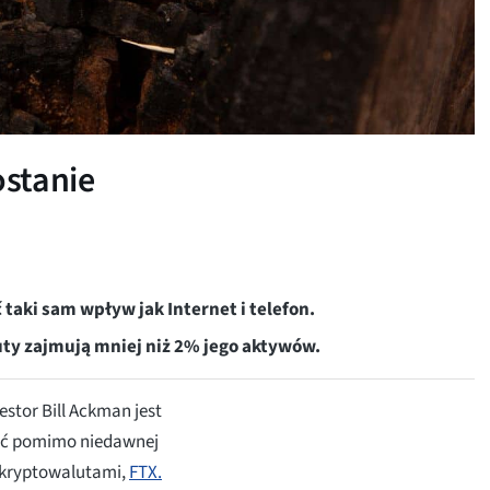
ostanie
taki sam wpływ jak Internet i telefon.
uty zajmują mniej niż 2% jego aktywów.
stor Bill Ackman jest
ieć pomimo niedawnej
 kryptowalutami,
FTX.