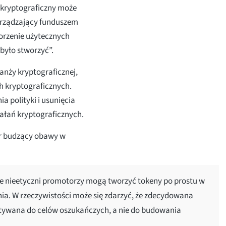
sł kryptograficzny może
arządzający funduszem
orzenie użytecznych
było stworzyć”.
anży kryptograficznej,
h kryptograficznych.
 polityki i usunięcia
iałań kryptograficznych.
ar budzący obawy w
e nieetyczni promotorzy mogą tworzyć tokeny po prostu w
a. W rzeczywistości może się zdarzyć, że zdecydowana
stywana do celów oszukańczych, a nie do budowania