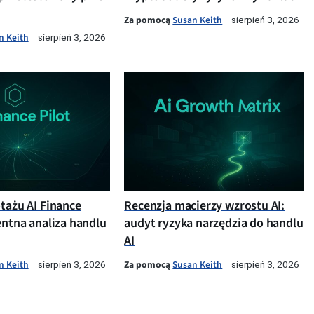
Za pomocą
Susan Keith
sierpień 3, 2026
n Keith
sierpień 3, 2026
otażu AI Finance
Recenzja macierzy wzrostu AI:
entna analiza handlu
audyt ryzyka narzędzia do handlu
AI
n Keith
Za pomocą
Susan Keith
sierpień 3, 2026
sierpień 3, 2026