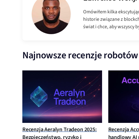
Omówiłem kilka ekscytujący
historie związane z blockc
świat i chce, aby wszyscy by
Najnowsze recenzje robotów
Recenzja Aeralyn Tradeon 2025:
Recenzja Acc
Bezpieczeństwo, ryzyko i
handlowy AI 