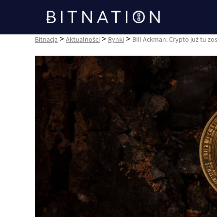
Bitnacja
>
>
>
Bitnacja
Aktualności
Rynki
Bill Ackman: Crypto już tu zo