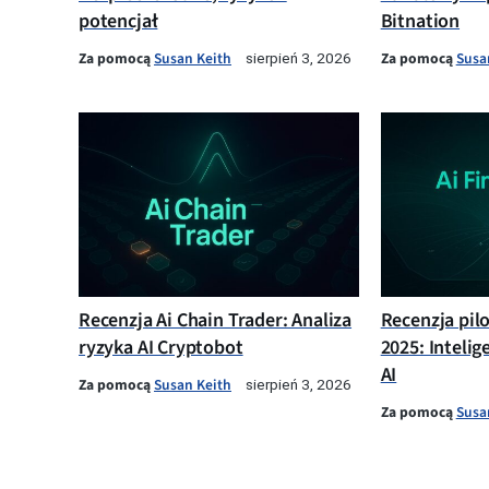
potencjał
Bitnation
Za pomocą
Susan Keith
Za pomocą
Susa
sierpień 3, 2026
Recenzja Ai Chain Trader: Analiza
Recenzja pil
ryzyka AI Cryptobot
2025: Intelig
AI
Za pomocą
Susan Keith
sierpień 3, 2026
Za pomocą
Susa