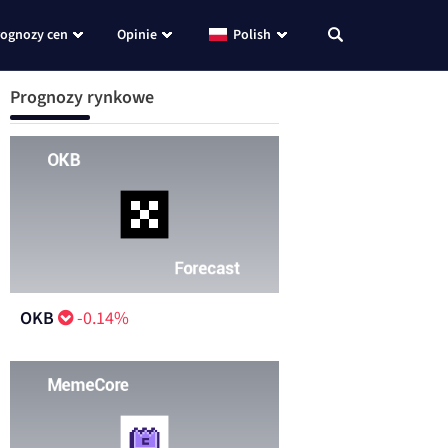
rognozy cen
Opinie
Polish
Prognozy rynkowe
OKB
-0.14%