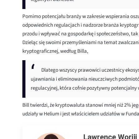
Pomimo potencjału branży w zakresie wspierania oszus
odpowiednich regulacjach i nadzorze branża kryptogr
przodu i wpływać na gospodarkę i społeczeństwo, tak ja
Dzieląc się swoimi przemyśleniami na temat zwalczan
kryptograficznej, według Billa,
Dlatego wszyscy prawowici uczestnicy ekosys
ujawniania i eliminowania nieuczciwych podmiotó
regulacyjnej, która cofnie pozytywny potencjalny
Bill twierdzi, że kryptowaluta stanowi mniej niż 2% j
udziały w Helium i jest właścicielem udziałów w Fund
Lawrence Woriji