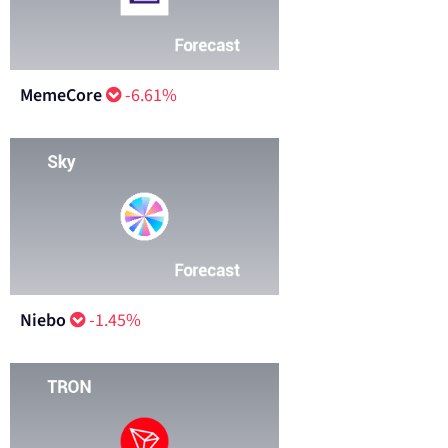
MemeCore
-6.61%
Niebo
-1.45%