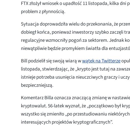
FTX złożył wniosek o upadłość 11 listopada, kilka dni 
problem z płynnością.
Sytuacja doprowadziła wielu do przekonania, że prze
dobiegł końca, ponieważ inwestorzy szybko zaczęli tra
regulacyjne wzmocniły pogoń za sektorem. Jednak ko
niewątpliwie będzie promykiem światła dla entuzjast
Bill podzielił się swoją wiarą w
wątek na Twitterze
opub
listopada, stwierdzając, że „krypto jest tutaj na zawsz
istnieje potrzeba usunięcia nieuczciwych graczy i ucz
bezpieczniejszą.
Komentarz Billa oznacza znaczącą zmianę w nastawie
kryptowalut. 56-latek wyznał, że „początkowo był kry
wszystko się zmieniło „po przestudiowaniu niektórych 
interesujących projektów kryptograficznych”.