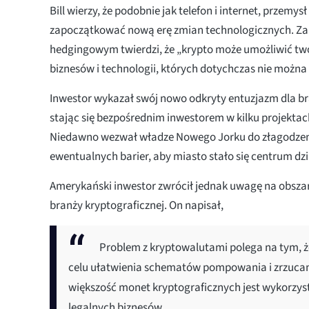
Bill wierzy, że podobnie jak telefon i internet, przemy
zapoczątkować nową erę zmian technologicznych. Z
hedgingowym twierdzi, że „krypto może umożliwić tw
biznesów i technologii, których dotychczas nie można 
Inwestor wykazał swój nowo odkryty entuzjazm dla br
stając się bezpośrednim inwestorem w kilku projektac
Niedawno wezwał władze Nowego Jorku do złagodzenia
ewentualnych barier, aby miasto stało się centrum dz
Amerykański inwestor zwrócił jednak uwagę na obsz
branży kryptograficznej. On napisał,
Problem z kryptowalutami polega na tym, ż
celu ułatwienia schematów pompowania i zrzucani
większość monet kryptograficznych jest wykorzy
legalnych biznesów.