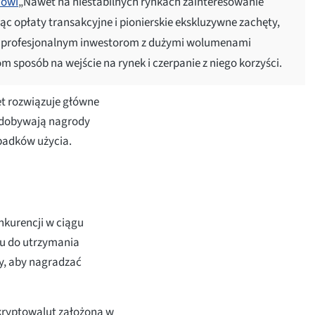
ówi
„Nawet na niestabilnych rynkach zainteresowanie
c opłaty transakcyjne i pionierskie ekskluzywne zachęty,
yści profesjonalnym inwestorom z dużymi wolumenami
sposób na wejście na rynek i czerpanie z niego korzyści.
et rozwiązuje główne
 zdobywają nagrody
padków użycia.
kurencji w ciągu
iu do utrzymania
y, aby nagradzać
 kryptowalut założona w