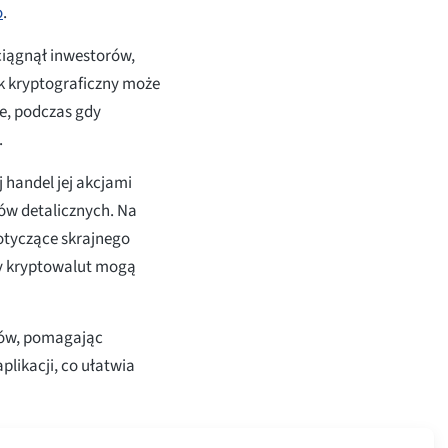
o
.
ciągnął inwestorów,
ek kryptograficzny może
e, podczas gdy
.
handel jej akcjami
rów detalicznych. Na
otyczące skrajnego
dy kryptowalut mogą
ntów, pomagając
likacji, co ułatwia