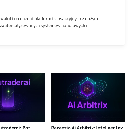
towalut i recenzent platform transakcyjnych z dużym
 zautomatyzowanych systemów handlowych i
utraderai: Bot
Recenzja Ai Arbitrix: Inteligentny