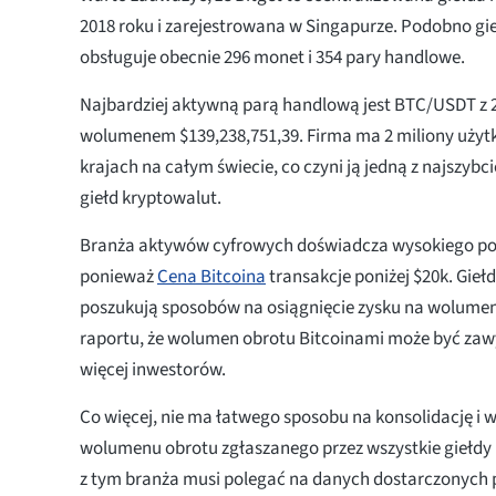
2018 roku i zarejestrowana w Singapurze. Podobno gi
obsługuje obecnie 296 monet i 354 pary handlowe.
Najbardziej aktywną parą handlową jest BTC/USDT z
wolumenem $139,238,751,39. Firma ma 2 miliony uży
krajach na całym świecie, co czyni ją jedną z najszybci
giełd kryptowalut.
Branża aktywów cyfrowych doświadcza wysokiego poz
ponieważ
Cena Bitcoina
transakcje poniżej $20k. Gieł
poszukują sposobów na osiągnięcie zysku na wolum
raportu, że wolumen obrotu Bitcoinami może być zaw
więcej inwestorów.
Co więcej, nie ma łatwego sposobu na konsolidację i 
wolumenu obrotu zgłaszanego przez wszystkie giełdy
z tym branża musi polegać na danych dostarczonych p