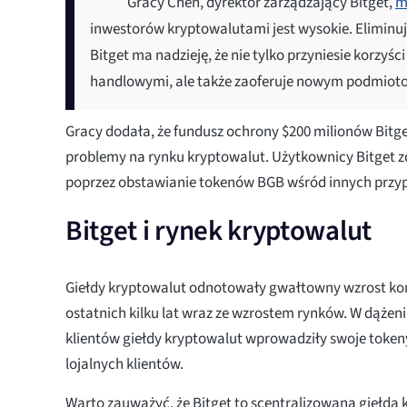
Gracy Chen, dyrektor zarządzający Bitget,
m
inwestorów kryptowalutami jest wysokie. Eliminują
Bitget ma nadzieję, że nie tylko przyniesie korz
handlowymi, ale także zaoferuje nowym podmiotom 
Gracy dodała, że fundusz ochrony $200 milionów Bitg
problemy na rynku kryptowalut. Użytkownicy Bitget
poprzez obstawianie tokenów BGB wśród innych przy
Bitget i rynek kryptowalut
Giełdy kryptowalut odnotowały gwałtowny wzrost kon
ostatnich kilku lat wraz ze wzrostem rynków. W dążen
klientów giełdy kryptowalut wprowadziły swoje token
lojalnych klientów.
Warto zauważyć, że Bitget to scentralizowana giełda