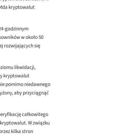
ełda kryptowalut
 24-godzinnym
tkowników w około 50
ej rozwijających się
iomu likwidacji,
dy kryptowalut
enie pomimo niedawnego
yżony, aby przyciągnąć
weryfikację całkowitego
 kryptowalut. W związku
rzez kilka stron