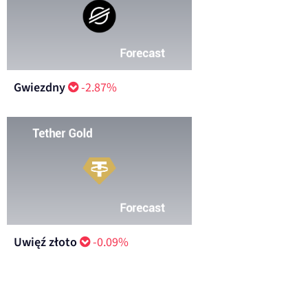
Gwiezdny
-2.87%
Uwięź złoto
-0.09%