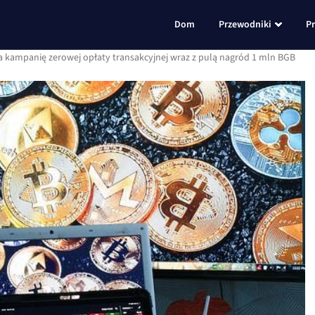
Dom
Przewodniki
P
a kampanię zerowej opłaty transakcyjnej wraz z pulą nagród 1 mln BGB