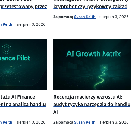
przetestowany przez
kryptobot czy ryzykowny zakład
Za pomocą
Susan Keith
sierpień 3, 2026
n Keith
sierpień 3, 2026
otażu AI Finance
Recenzja macierzy wzrostu AI:
entna analiza handlu
audyt ryzyka narzędzia do handlu
AI
n Keith
Za pomocą
Susan Keith
sierpień 3, 2026
sierpień 3, 2026