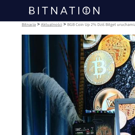
Bitnacja
>
>
Bitnacja
Aktualności
BGB Coin Up 2% Dziś Bitget uruchami