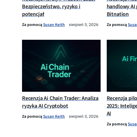
Bezpieczeństwo, ryzyko i
handlowy AI 
potencjał
Bitnation
Za pomocą
Susan Keith
Za pomocą
Susa
sierpień 3, 2026
Recenzja Ai Chain Trader: Analiza
Recenzja pil
ryzyka AI Cryptobot
2025: Intelig
AI
Za pomocą
Susan Keith
sierpień 3, 2026
Za pomocą
Susa