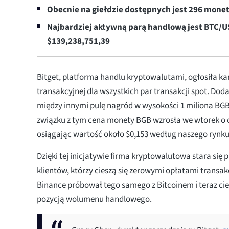
Obecnie na giełdzie dostępnych jest 296 monet
Najbardziej aktywną parą handlową jest BTC
$139,238,751,39
Bitget, platforma handlu kryptowalutami, ogłosiła k
transakcyjnej dla wszystkich par transakcji spot. Dod
między innymi pulę nagród w wysokości 1 miliona BGB
związku z tym cena monety BGB wzrosła we wtorek o o
osiągając wartość około $0,153 według naszego rynku
Dzięki tej inicjatywie firma kryptowalutowa stara się 
klientów, którzy cieszą się zerowymi opłatami transak
Binance próbował tego samego z Bitcoinem i teraz cie
pozycją wolumenu handlowego.