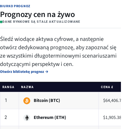
BIURKO PROGNOZ
Prognozy cen na żywo
DANE RYNKOWE SĄ STALE AKTUALIZOWANE
Śledź wiodące aktywa cyfrowe, a następnie
otwórz dedykowaną prognozę, aby zapoznać się
ze wszystkimi długoterminowymi scenariuszami
dotyczącymi perspektyw i cen.
Otwórz bibliotekę prognoz
→
RANGA
NAZWA
CENA £
Bitcoin (BTC)
$64,406.78
1
Ethereum (ETH)
$1,905.38
2