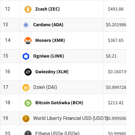
Zcash (ZEC)
$493.88
12
Cardano (ADA)
$0.201986
13
Monero (XMR)
$367.65
14
Ogniwo (LINK)
$8.21
15
Gwiezdny (XLM)
$0.160739
16
$0.999728
17
Dzień (DAI)
Bitcoin Gotówka (BCH)
$213.42
18
$0.999506
19
World Liberty Financial USD (USD1)
$0.999807
20
Ethena USDe (USDe)