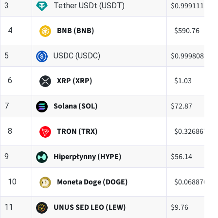
$0.999111
3
Tether USDt (USDT)
BNB (BNB)
$590.76
4
$0.999808
5
USDC (USDC)
XRP (XRP)
$1.03
6
Solana (SOL)
$72.87
7
TRON (TRX)
$0.326867
8
Hiperpłynny (HYPE)
$56.14
9
Moneta Doge (DOGE)
$0.068876
10
UNUS SED LEO (LEW)
$9.76
11