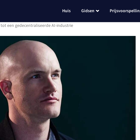
Huis
Gidsen
Prijsvoorspelli
tot een gedecentraliseerde AI-industrie