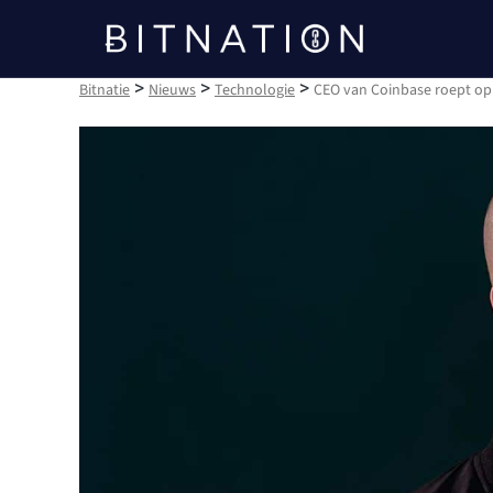
Bitnatie
>
>
>
Bitnatie
Nieuws
Technologie
CEO van Coinbase roept op 