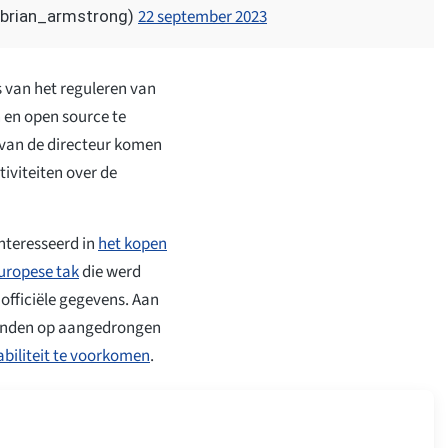
22 september 2023
@brian_armstrong)
ts van het reguleren van
n en open source te
 van de directeur komen
iviteiten over de
nteresseerd in
het kopen
Europese tak
die werd
officiële gegevens. Aan
-landen op aangedrongen
tabiliteit te voorkomen
.