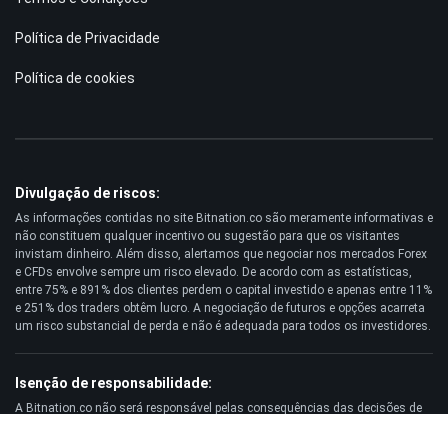
Política de Privacidade
Política de cookies
Divulgação de riscos:
As informações contidas no site Bitnation.co são meramente informativas e
não constituem qualquer incentivo ou sugestão para que os visitantes
invistam dinheiro. Além disso, alertamos que negociar nos mercados Forex
e CFDs envolve sempre um risco elevado. De acordo com as estatísticas,
entre 75% e 891% dos clientes perdem o capital investido e apenas entre 11%
e 251% dos traders obtêm lucro. A negociação de futuros e opções acarreta
um risco substancial de perda e não é adequada para todos os investidores.
Isenção de responsabilidade:
A Bitnation.co não será responsável pelas consequências das decisões de
negociação tomadas pelo Cliente e pela possível perda de seu capital
resultante do uso deste site e das informações nele publicadas.