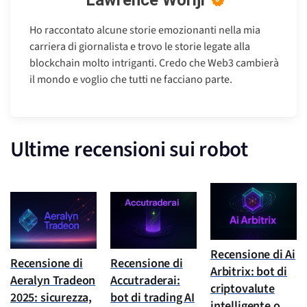
Lawrence Woriji
Ho raccontato alcune storie emozionanti nella mia
carriera di giornalista e trovo le storie legate alla
blockchain molto intriganti. Credo che Web3 cambierà
il mondo e voglio che tutti ne facciano parte.
Ultime recensioni sui robot
Recensione di Ai
Recensione di
Recensione di
Arbitrix: bot di
Aeralyn Tradeon
Accutraderai:
criptovalute
2025: sicurezza,
bot di trading AI
intelligente o