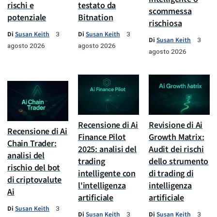
rischi e
testato da
scommessa
potenziale
Bitnation
rischiosa
Di
Susan Keith
Di
Susan Keith
3
3
Di
Susan Keith
3
agosto 2026
agosto 2026
agosto 2026
Recensione di Ai
Revisione di Ai
Recensione di Ai
Finance Pilot
Growth Matrix:
Chain Trader:
2025: analisi del
Audit dei rischi
analisi del
trading
dello strumento
rischio del bot
intelligente con
di trading di
di criptovalute
l'intelligenza
intelligenza
Ai
artificiale
artificiale
Di
Susan Keith
3
Di
Susan Keith
Di
Susan Keith
3
3