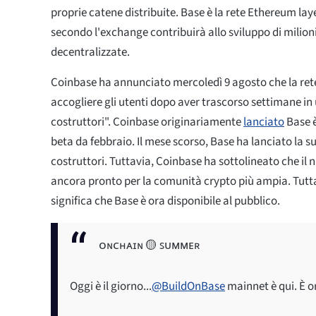
proprie catene distribuite. Base è la rete Ethereum lay
secondo l'exchange contribuirà allo sviluppo di milioni
decentralizzate.
Coinbase ha annunciato mercoledì 9 agosto che la ret
accogliere gli utenti dopo aver trascorso settimane in 
costruttori". Coinbase originariamente
lanciato
Base è
beta da febbraio. Il mese scorso, Base ha lanciato la s
costruttori. Tuttavia, Coinbase ha sottolineato che il 
ancora pronto per la comunità crypto più ampia. Tuttav
significa che Base è ora disponibile al pubblico.
ᴏɴᴄʜᴀɪɴ 🟡 ꜱᴜᴍᴍᴇʀ
Oggi è il giorno...
@BuildOnBase
mainnet è qui. È or