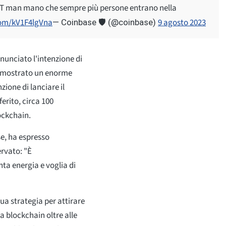
NFT man mano che sempre più persone entrano nella
.com/kV1F4lgVna
9 agosto 2023
— Coinbase 🛡️ (@coinbase)
unciato l'intenzione di
ha mostrato un enorme
ione di lanciare il
erito, circa 100
ockchain.
se, ha espresso
ervato: "È
ta energia e voglia di
sua strategia per attirare
a blockchain oltre alle