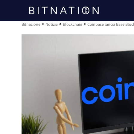
Bitnazione
>
>
>
Bitnazione
Notizia
Blockchain
Coinbase lancia Base Block