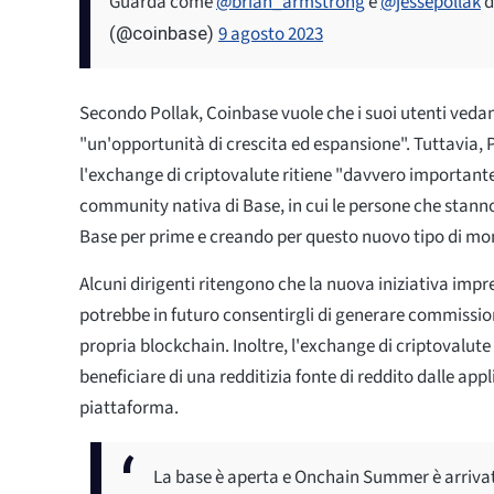
Guarda come
@brian_armstrong
e
@jessepollak
d
9 agosto 2023
(@coinbase)
Secondo Pollak, Coinbase vuole che i suoi utenti ved
"un'opportunità di crescita ed espansione". Tuttavia, 
l'exchange di criptovalute ritiene "davvero important
community nativa di Base, in cui le persone che stan
Base per prime e creando per questo nuovo tipo di mo
Alcuni dirigenti ritengono che la nuova iniziativa impr
potrebbe in futuro consentirgli di generare commission
propria blockchain. Inoltre, l'exchange di criptovalut
beneficiare di una redditizia fonte di reddito dalle appl
piattaforma.
La base è aperta e Onchain Summer è arriva