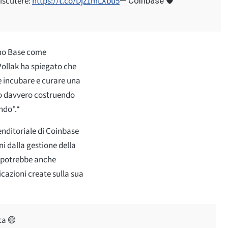
iscutere:
https://t.co/Djz1mLXbu5
— Coinbase 🛡️
ano Base come
Pollak ha spiegato che
e incubare e curare una
no davvero costruendo
ndo".“
enditoriale di Coinbase
i dalla gestione della
e potrebbe anche
icazioni create sulla sua
ta 🟡