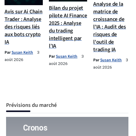
Analyse de la
Bilan du projet
Avis sur Ai Chain
matrice de
pilote AI Finance
Trader : Analyse
croissance de
2025 : Analyse
des risques liés
l'IA : Audit des
du trading
aux bots crypto
risques de
intelligent par
IA
l'outil de
l’IA
trading IA
Par
Susan Keith
3
Par
Susan Keith
3
août 2026
Par
Susan Keith
3
août 2026
août 2026
Prévisions du marché