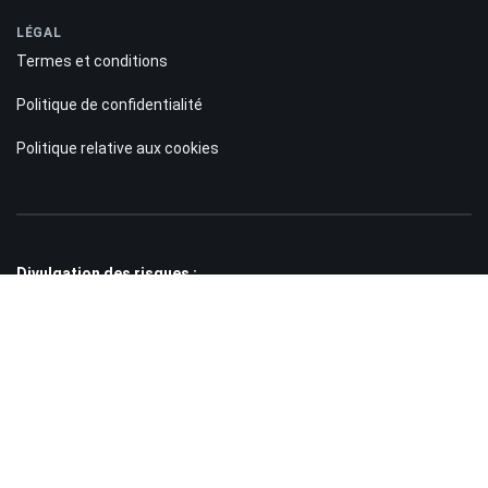
LÉGAL
Termes et conditions
Politique de confidentialité
Politique relative aux cookies
Divulgation des risques :
Les informations présentes sur le site Bitnation.co sont fournies à titre
purement informatif et ne constituent en aucun cas une incitation à investir.
Par ailleurs, nous vous rappelons que le trading sur les marchés Forex et
CFD comporte toujours un risque élevé. Selon les statistiques, entre 75 000
et 89 000 clients perdent l'intégralité des fonds investis, tandis que
seulement 11 000 à 25 000 traders réalisent un profit. Le trading de contrats
à terme et d'options présente un risque de perte important et ne convient pas
à tous les investisseurs.