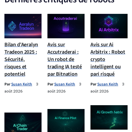
Bilan d'Aeralyn
Avis sur
Avis sur Ai
Tradeon 2025 :
Accutraderai :
Arbitrix : Robot
Sécurité,
Un robot de
crypto
risques et
trading IA testé
intelligent ou
potentiel
par Bitnation
pari risqué
Par
Susan Keith
Par
Susan Keith
Par
Susan Keith
3
3
3
août 2026
août 2026
août 2026