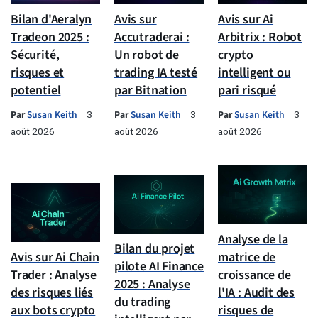
Bilan d'Aeralyn
Avis sur
Avis sur Ai
Tradeon 2025 :
Accutraderai :
Arbitrix : Robot
Sécurité,
Un robot de
crypto
risques et
trading IA testé
intelligent ou
potentiel
par Bitnation
pari risqué
Par
Susan Keith
Par
Susan Keith
Par
Susan Keith
3
3
3
août 2026
août 2026
août 2026
Analyse de la
Bilan du projet
Avis sur Ai Chain
matrice de
pilote AI Finance
Trader : Analyse
croissance de
2025 : Analyse
des risques liés
l'IA : Audit des
du trading
aux bots crypto
risques de