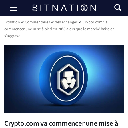
Bitnation
>
>
>
Bitnation
Commentaires
des échanges
Crypto.com va
commencer une mise à pied en 20% alors que le marché baissier
s'aggrave
Crypto.com va commencer une mise à