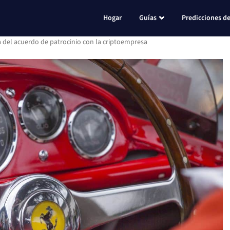
Hogar
Guías
Predicciones de
ta del acuerdo de patrocinio con la criptoempresa