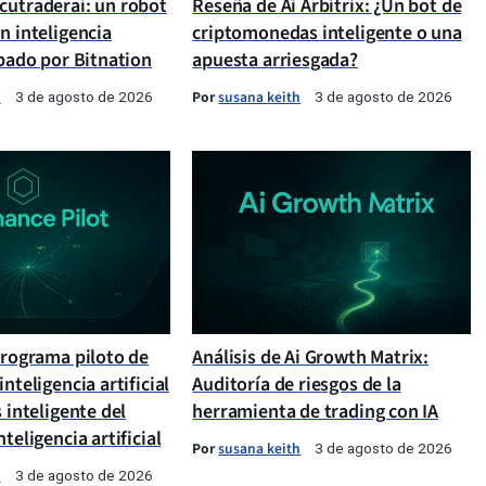
cutraderai: un robot
Reseña de Ai Arbitrix: ¿Un bot de
n inteligencia
criptomonedas inteligente o una
obado por Bitnation
apuesta arriesgada?
h
Por
susana keith
3 de agosto de 2026
3 de agosto de 2026
programa piloto de
Análisis de Ai Growth Matrix:
inteligencia artificial
Auditoría de riesgos de la
s inteligente del
herramienta de trading con IA
teligencia artificial
Por
susana keith
3 de agosto de 2026
h
3 de agosto de 2026