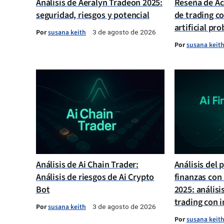
Análisis de Aeralyn Tradeon 2025:
Reseña de Ac
seguridad, riesgos y potencial
de trading co
artificial pr
Por
susana keith
3 de agosto de 2026
Por
susana keit
Análisis de Ai Chain Trader:
Análisis del 
Análisis de riesgos de Ai Crypto
finanzas con 
Bot
2025: análisi
trading con in
Por
susana keith
3 de agosto de 2026
Por
susana keit