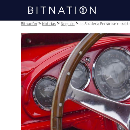
Bitnación
>
>
>
Bitnación
Noticias
Negocio
La Scuderia Ferrari se retrac