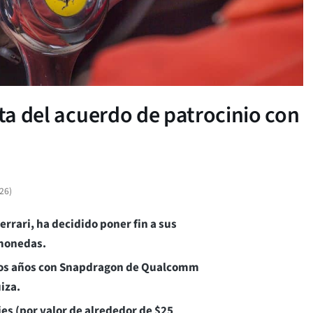
cta del acuerdo de patrocinio con
026
)
Ferrari, ha decidido poner fin a sus
omonedas.
arios años con Snapdragon de Qualcomm
iza.
s (por valor de alrededor de $25