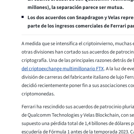
millones), la separación parece ser mutua.
Los dos acuerdos con Snapdragon y Velas rep
parte de los ingresos comerciales de Ferrari pa
A medida que se intensifica el criptoinvierno, muchas
otras divisiones han cortado sus acuerdos de patroci
criptografía. Una de las principales razones detrás de
del criptoexchange multimillonario FTX
. A la luz de ev
división de carreras del fabricante italiano de lujo Ferr
decidió recientemente poner fin a sus asociaciones co
criptomonedas.
Ferrari ha rescindido sus acuerdos de patrocinio plu
de Qualcomm Technologies y Velas Blockchain, con sed
supuesto una pérdida total de 1,4 billones de dólares p
escudería de Fórmula 1 antes de la temporada 2023. 