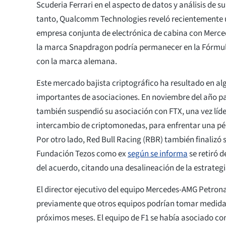
Scuderia Ferrari en el aspecto de datos y análisis de su
tanto, Qualcomm Technologies reveló recientemente
empresa conjunta de electrónica de cabina con Merced
la marca Snapdragon podría permanecer en la Fórmula
con la marca alemana.
Este mercado bajista criptográfico ha resultado en a
importantes de asociaciones. En noviembre del año p
también suspendió su asociación con FTX, una vez líde
intercambio de criptomonedas, para enfrentar una pér
Por otro lado, Red Bull Racing (RBR) también finalizó 
Fundación Tezos como ex
según se informa
se retiró 
del acuerdo, citando una desalineación de la estrategi
El director ejecutivo del equipo Mercedes-AMG Petronas
previamente que otros equipos podrían tomar medidas
próximos meses. El equipo de F1 se había asociado con