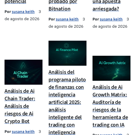
potencial
probado por
una apuesta
Bitnation
arriesgada?
Por
susana keith
3
de agosto de 2026
Por
susana keith
Por
susana keith
3
3
de agosto de 2026
de agosto de 2026
Análisis del
programa piloto
de finanzas con
Análisis de Ai
Análisis de Ai
inteligencia
Growth Matrix:
Chain Trader:
artificial 2025:
Auditoría de
Análisis de
análisis
riesgos de la
riesgos de Ai
inteligente del
herramienta de
Crypto Bot
trading con
trading con IA
Por
susana keith
inteligencia
3