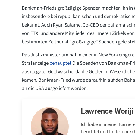
Bankman-Frieds großzügige Spenden machten ihn in 
insbesondere bei republikanischen und demokratisch
bekannt. Auch Ryan Salame, Co-CEO der bahamaische
von FTX, und andere Mitglieder des inneren Zirkels von
bestimmten Zeitpunkt “großzügige” Spenden geleiste
Das Justizministerium hat in einer in New York einger
Strafanzeige
behauptet
Die Spenden von Bankman-F
aus illegaler Geldwäsche, da die Gelder im Wesentlic
kamen. Bankman-Fried wurde daraufhin auf den Baham
an die USA ausgeliefert werden.
Lawrence Woriji
Ich habe in meiner Karrier
berichtet und finde blockc