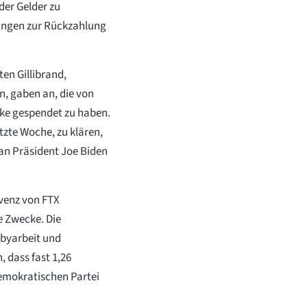
er Gelder zu
sungen zur Rückzahlung
ten Gillibrand,
, gaben an, die von
ke gespendet zu haben.
zte Woche, zu klären,
an Präsident Joe Biden
venz von FTX
e Zwecke. Die
bbyarbeit und
 dass fast 1,26
Demokratischen Partei