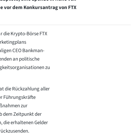
he vor dem Konkursantrag von FTX
 die Krypto-Börse FTX
arketingplans
maligen CEO Bankman-
enden an politische
gkeitsorganisationen zu
at die Rückzahlung aller
er Führungskräfte
Maßnahmen zur
ab dem Zeitpunkt der
, die erhaltenen Gelder
rückzusenden.