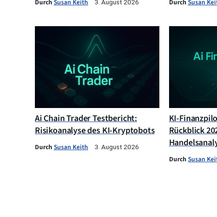
Durch
Susan Keith
Durch
Susan Kei
3. August 2026
Ai Chain Trader Testbericht:
KI-Finanzpil
Risikoanalyse des KI-Kryptobots
Rückblick 202
Handelsanal
Durch
Susan Keith
3. August 2026
Durch
Susan Kei