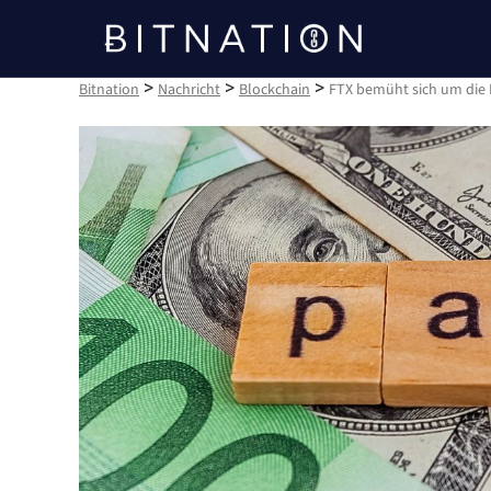
Bitnation
>
>
>
Bitnation
Nachricht
Blockchain
FTX bemüht sich um die 