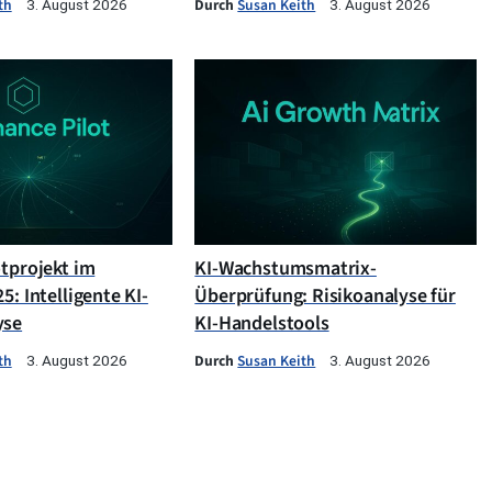
th
Durch
Susan Keith
3. August 2026
3. August 2026
otprojekt im
KI-Wachstumsmatrix-
5: Intelligente KI-
Überprüfung: Risikoanalyse für
yse
KI-Handelstools
th
Durch
Susan Keith
3. August 2026
3. August 2026