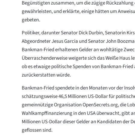
Begünstigten zusammen, um die zügige Rückzahlung d
gewährleisten, und erklärte, einige hätten um Anwei
gebeten.
Politiker, darunter Senator Dick Durbin, Senatorin Kirs
Abgeordneter Jesus Garcia und Senator John Boozman
Bankman-Fried erhaltenen Gelder an wohltätige Zwec
Überraschenderweise weigerte sich das Weiße Haus let
ob es etwaige politische Spenden von Bankman-Fried 
zurückerstatten würde.
Bankman-Fried spendete in den Monaten vor der Insol
schätzungsweise 46,5 Millionen US-Dollar für politisch
gemeinnützige Organisation OpenSecrets.org, die Lo
Wahlkampffinanzierung in den USA überwacht, gibt an,
Millionen US-Dollar dieser Gelder an Kandidaten der 
geflossen sind.