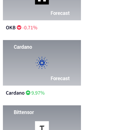
OKB
-0.71%
Cardano
9.97%