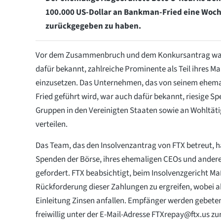
100.000 US-Dollar an Bankman-Fried eine Woc
zurückgegeben zu haben.
Vor dem Zusammenbruch und dem Konkursantrag war
dafür bekannt, zahlreiche Prominente als Teil ihres M
einzusetzen. Das Unternehmen, das von seinem ehe
Fried geführt wird, war auch dafür bekannt, riesige Sp
Gruppen in den Vereinigten Staaten sowie an Wohltäti
verteilen.
Das Team, das den Insolvenzantrag von FTX betreut, h
Spenden der Börse, ihres ehemaligen CEOs und ander
gefordert. FTX beabsichtigt, beim Insolvenzgericht 
Rückforderung dieser Zahlungen zu ergreifen, wobei 
Einleitung Zinsen anfallen. Empfänger werden gebeten
freiwillig unter der E-Mail-Adresse
FTXrepay@ftx.us
zu