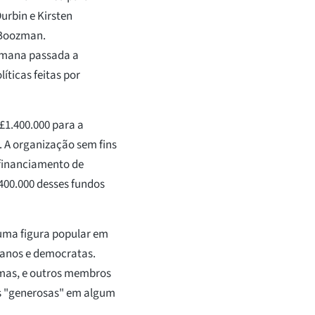
Durbin e Kirsten
 Boozman.
emana passada a
íticas feitas por
£1.400.000 para a
. A organização sem fins
 financiamento de
400.000 desses fundos
uma figura popular em
canos e democratas.
amas, e outros membros
es "generosas" em algum