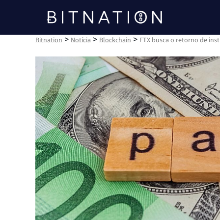
Bitnation
>
>
>
Bitnation
Notícia
Blockchain
FTX busca o retorno de inst