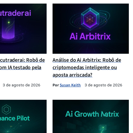
ccutraderai: Robô de
Análise do Ai Arbitrix: Robô de
om IA testado pela
criptomoedas inteligente ou
aposta arriscada?
Por
Susan Keith
3 de agosto de 2026
3 de agosto de 2026