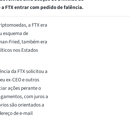
a FTX entrar com pedido de falência.
criptomoedas, a FTX era
eu esquema de
kman-Fried, também era
íticos nos Estados
ncia da FTX solicitou a
seu ex-CEO e outros
ciar ações perante o
pagamentos, com juros a
ários são orientados a
dereço de e-mail