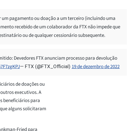
zer um pagamento ou doação a um terceiro (incluindo uma
agamento recebido de um colaborador da FTX não impede que
stinatário ou de qualquer cessionário subsequente.
mitido: Devedores FTX anunciam processo para devolução
l57F7zgKPJ
19 de dezembro de 2022
— FTX (@FTX_Official)
iciários de doações ou
outros executivos. A
 beneficiários para
 que alguns solicitaram
Bankman-Fried para