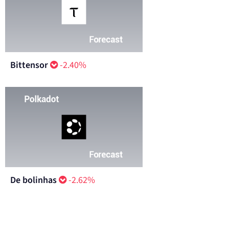
Bittensor
-2.40%
De bolinhas
-2.62%