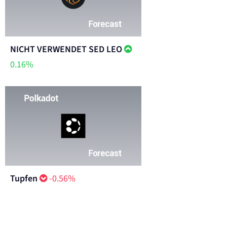
NICHT VERWENDET SED LEO
0.16%
Tupfen
-0.56%