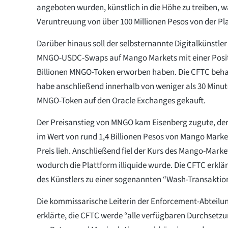
angeboten wurden, künstlich in die Höhe zu treiben, wa
Veruntreuung von über 100 Millionen Pesos von der Pla
Darüber hinaus soll der selbsternannte Digitalkünstler
MNGO-USDC-Swaps auf Mango Markets mit einer Posit
Billionen MNGO-Token erworben haben. Die CFTC beha
habe anschließend innerhalb von weniger als 30 Minu
MNGO-Token auf den Oracle Exchanges gekauft.
Der Preisanstieg von MNGO kam Eisenberg zugute, de
im Wert von rund 1,4 Billionen Pesos von Mango Mark
Preis lieh. Anschließend fiel der Kurs des Mango-Mark
wodurch die Plattform illiquide wurde. Die CFTC erklä
des Künstlers zu einer sogenannten “Wash-Transaktion
Die kommissarische Leiterin der Enforcement-Abteilu
erklärte, die CFTC werde “alle verfügbaren Durchsetz