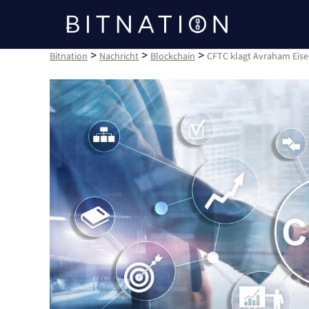
Bitnation
>
>
>
Bitnation
Nachricht
Blockchain
CFTC klagt Avraham Eis