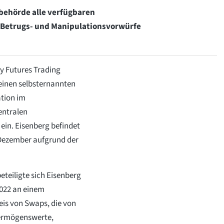
sbehörde alle verfügbaren
Betrugs- und Manipulationsvorwürfe
y Futures Trading
einen selbsternannten
ation im
entralen
in. Eisenberg befindet
 Dezember aufgrund der
teiligte sich Eisenberg
2022 an einem
is von Swaps, die von
Vermögenswerte,