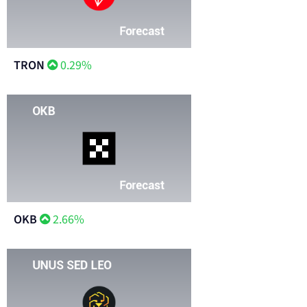
TRON
0.29%
OKB
2.66%