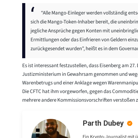
“Alle Mango-Einleger werden vollständig ent
sich die Mango-Token-Inhaber bereit, die uneinbri
jegliche Ansprüche gegen Konten mit uneinbringli
Ermittlungen oder das Einfrieren von Geldern einz
zurückgesendet wurden”, heißt es in dem Governa
Es ist interessant festzustellen, dass Eisenberg am 2
Justizministerium in Gewahrsam genommen und wege
Warenbetrugs und einer Anklage wegen Warenmanipul
Die CFTC hat ihm vorgeworfen, gegen das Commoditi
mehrere andere Kommissionsvorschriften verstoßen z
Parth Dubey
Ein Krypto-Journalist mit 