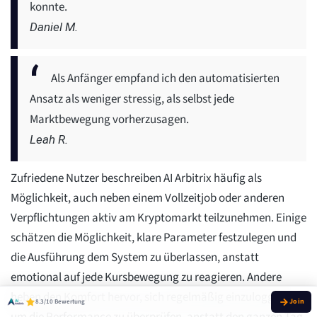
konnte.
Daniel M.
Als Anfänger empfand ich den automatisierten
Ansatz als weniger stressig, als selbst jede
Marktbewegung vorherzusagen.
Leah R.
Zufriedene Nutzer beschreiben AI Arbitrix häufig als
Möglichkeit, auch neben einem Vollzeitjob oder anderen
Verpflichtungen aktiv am Kryptomarkt teilzunehmen. Einige
schätzen die Möglichkeit, klare Parameter festzulegen und
die Ausführung dem System zu überlassen, anstatt
emotional auf jede Kursbewegung zu reagieren. Andere
heben den Komfort hervor, sich regelmäßig einzuloggen,
8.3/10 Bewertung