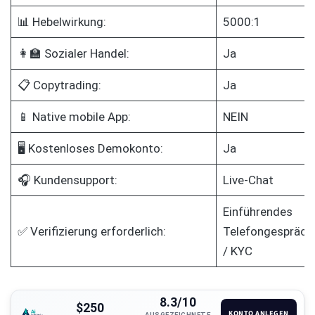
📊 Hebelwirkung:
5000:1
👩‍🏫 Sozialer Handel:
Ja
📋 Copytrading:
Ja
📱 Native mobile App:
NEIN
🖥️ Kostenloses Demokonto:
Ja
🎧 Kundensupport:
Live-Chat
Einführendes
✅ Verifizierung erforderlich:
Telefongespräch
/ KYC
8.3/10
$250
KONTO ANLEGEN
AUSGEZEICHNETE