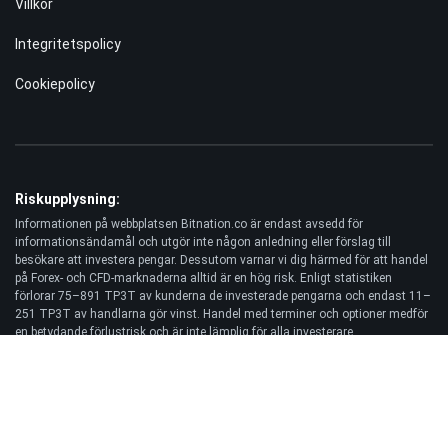
Villkor
Integritetspolicy
Cookiepolicy
Riskupplysning:
Informationen på webbplatsen Bitnation.co är endast avsedd för
informationsändamål och utgör inte någon anledning eller förslag till
besökare att investera pengar. Dessutom varnar vi dig härmed för att handel
på Forex- och CFD-marknaderna alltid är en hög risk. Enligt statistiken
förlorar 75–891 TP3T av kunderna de investerade pengarna och endast 11–
251 TP3T av handlarna gör vinst. Handel med terminer och optioner medför
en betydande förlustrisk och är inte lämplig för alla investerare.
Ansvarsfriskrivning:
Bitnation.co ansvarar inte för konsekvenserna av handelsbeslut som fattas
av Kunden och för eventuell förlust av dennes kapital till följd av