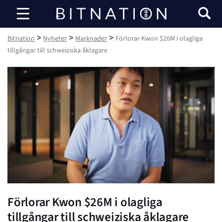
Bitnation
>
>
>
Bitnation
Nyheter
Marknader
Förlorar Kwon $26M i olagliga
tillgångar till schweiziska åklagare
Förlorar Kwon $26M i olagliga
tillgångar till schweiziska åklagare