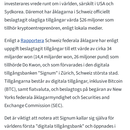
investerares vrede runt om i världen, särskilt i USA och
Sydkorea. Däremot har åklagarna i Schweiz officiellt
beslagtagit olagliga tillgångar värda $26 miljoner som
tillhör kryptoentreprenören, enligt lokala medier.
Enligt a
Rapportera
Schweiz federala åklagare har enligt
uppgift beslagtagit tillgångar till ett värde av cirka 34
miljarder won (14,4 miljarder won, 26 miljoner pund) som
tillhörde Do Kwon, och som förvarades i den digitala
tillgångsbanken "Signum" i Zürich, Schweiz största stad.
Tillgångarna består av digitala tillgångar, inklusive Bitcoin
(BTC), samt fiatvaluta, och beslagtogs på begäran av New
Yorks federala åklagarmyndighet och Securities and
Exchange Commission (SEC).
Det är viktigt att notera att Signum kallar sig själva för
världens första "digitala tillgångsbank" och öppnades i