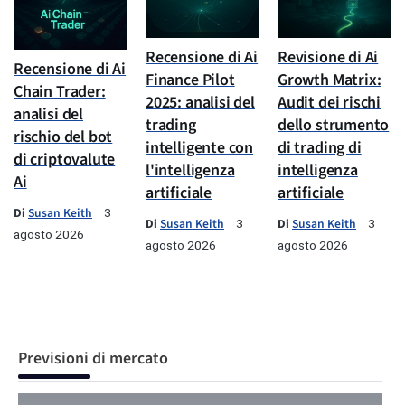
Recensione di Ai
Revisione di Ai
Recensione di Ai
Finance Pilot
Growth Matrix:
Chain Trader:
2025: analisi del
Audit dei rischi
analisi del
trading
dello strumento
rischio del bot
intelligente con
di trading di
di criptovalute
l'intelligenza
intelligenza
Ai
artificiale
artificiale
Di
Susan Keith
3
Di
Susan Keith
Di
Susan Keith
3
3
agosto 2026
agosto 2026
agosto 2026
Previsioni di mercato