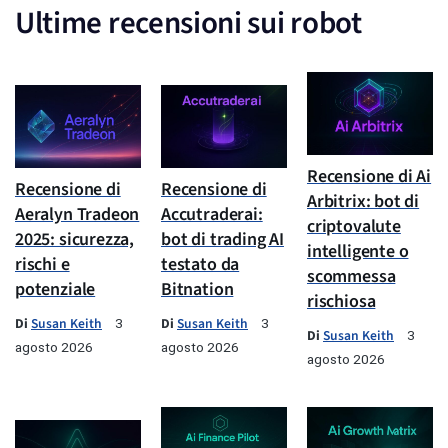
Ultime recensioni sui robot
Recensione di Ai
Recensione di
Recensione di
Arbitrix: bot di
Aeralyn Tradeon
Accutraderai:
criptovalute
2025: sicurezza,
bot di trading AI
intelligente o
rischi e
testato da
scommessa
potenziale
Bitnation
rischiosa
Di
Susan Keith
Di
Susan Keith
3
3
Di
Susan Keith
3
agosto 2026
agosto 2026
agosto 2026