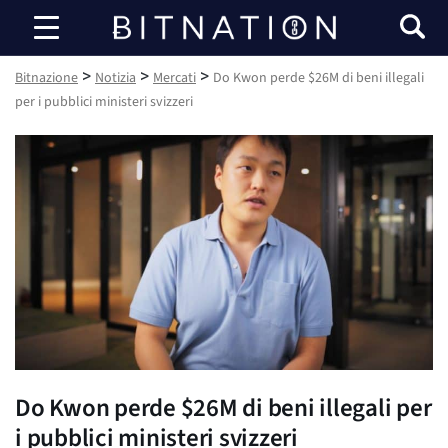
Bitnazione
>
>
>
Bitnazione
Notizia
Mercati
Do Kwon perde $26M di beni illegali
per i pubblici ministeri svizzeri
Do Kwon perde $26M di beni illegali per
i pubblici ministeri svizzeri