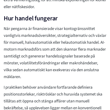
extra verifieringssteg för att minska exponeringen för kloner
eller nätfiskesidor.
Hur handel fungerar
När pengarna är finansierade visar kontogränssnittet
vanligtvis marknadsöversikter, strategialternativ och växlar
för manuell, halvautomatisk eller helautomatisk handel. AI-
motorn marknadsförs som att den skannar flera marknader
samtidigt och genererar handelssignaler baserade på
mönster, volatilitetsförändringar eller makrohändelser,
vilka sedan automatiskt kan exekveras via den anslutna
mäklaren.
I praktiken behöver användare fortfarande definiera
positionsstorlekar, risktrösklar och huruvida systemet ska
tillåtas att öppna och stänga affärer utan manuell
bekräftelse, så upplevelsen ligger mellan en konventionell