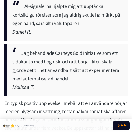
AI-signalerna hjälpte mig att upptäcka
kortsiktiga rörelser som jag aldrig skulle ha märkt på
egen hand, särskilt i valutaparen.
Daniel R.
Jag behandlade Carneys Gold Initiative som ett
sidokonto med hög risk, och att börja i liten skala
gjorde det till ett användbart sätt att experimentera
med automatiserad handel.
Melissa T.
En typisk positiv upplevelse innebär att en användare börjar
med en blygsam insättning, testar halvautomatiska affärer
och ser AI:n fånga en serie lönsamma svängningar i krypto
8.4/10 Gradering
eller valuta under flera veckor. De uppskattar att ha en enda