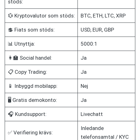
stöds:
💱 Kryptovalutor som stöds:
BTC, ETH, LTC, XRP
💲 Fiats som stöds:
USD, EUR, GBP
📊 Utnyttja:
5000:1
👩‍🏫 Social handel:
Ja
📋 Copy Trading:
Ja
📱 Inbyggd mobilapp:
Nej
🖥️ Gratis demokonto:
Ja
🎧 Kundsupport:
Livechatt
Inledande
✅ Verifiering krävs:
telefonsamtal / KYC