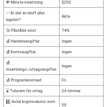
💸 Minsta insättning:
$250
✅ Är det en bluff eller
Äkta
legitim?
🚀 Påstådd vinst:
74%
💰 Handelsavgifter:
Ingen
💰 Kontoavgifter:
Ingen
💰
Ingen
Insättnings-/uttagsavgifter:
💰 Programkostnad:
Fri
⌛ Tidsram för uttag:
24 timmar
#️⃣ Antal kryptovalutor som
50