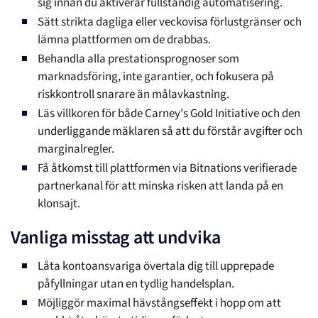
sig innan du aktiverar fullständig automatisering.
Sätt strikta dagliga eller veckovisa förlustgränser och
lämna plattformen om de drabbas.
Behandla alla prestationsprognoser som
marknadsföring, inte garantier, och fokusera på
riskkontroll snarare än målavkastning.
Läs villkoren för både Carney's Gold Initiative och den
underliggande mäklaren så att du förstår avgifter och
marginalregler.
Få åtkomst till plattformen via Bitnations verifierade
partnerkanal för att minska risken att landa på en
klonsajt.
Vanliga misstag att undvika
Låta kontoansvariga övertala dig till upprepade
påfyllningar utan en tydlig handelsplan.
Möjliggör maximal hävstångseffekt i hopp om att