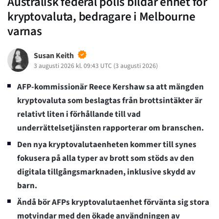
Australisk federal polis bildar enhet för
kryptovaluta, bedragare i Melbourne
varnas
Susan Keith
3 augusti 2026 kl. 09:43 UTC
(
3 augusti 2026
)
AFP-kommissionär Reece Kershaw sa att mängden
kryptovaluta som beslagtas från brottsintäkter är
relativt liten i förhållande till vad
underrättelsetjänsten rapporterar om branschen.
Den nya kryptovalutaenheten kommer till synes
fokusera på alla typer av brott som stöds av den
digitala tillgångsmarknaden, inklusive skydd av
barn.
Ändå bör AFPs kryptovalutaenhet förvänta sig stora
motvindar med den ökade användningen av