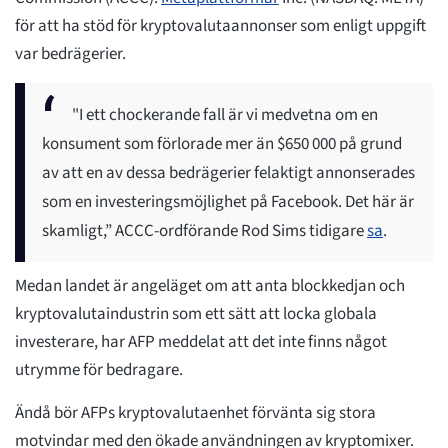
för att ha stöd för kryptovalutaannonser som enligt uppgift
var bedrägerier.
"I ett chockerande fall är vi medvetna om en
konsument som förlorade mer än $650 000 på grund
av att en av dessa bedrägerier felaktigt annonserades
som en investeringsmöjlighet på Facebook. Det här är
skamligt,” ACCC-ordförande Rod Sims tidigare
sa
.
Medan landet är angeläget om att anta blockkedjan och
kryptovalutaindustrin som ett sätt att locka globala
investerare, har AFP meddelat att det inte finns något
utrymme för bedragare.
Ändå bör AFPs kryptovalutaenhet förvänta sig stora
motvindar med den ökade användningen av kryptomixer.