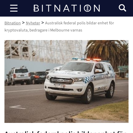
Bitnation
>
>
Bitnation
Nyheter
Australisk federal polis bildar enhet för
kryptovaluta, bedragare i Melbourne varnas