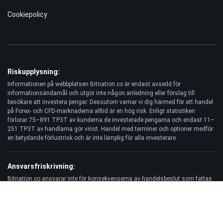
Cookiepolicy
Riskupplysning:
Informationen på webbplatsen Bitnation.co är endast avsedd för
informationsändamål och utgör inte någon anledning eller förslag till
besökare att investera pengar. Dessutom varnar vi dig härmed för att handel
på Forex- och CFD-marknaderna alltid är en hög risk. Enligt statistiken
förlorar 75–891 TP3T av kunderna de investerade pengarna och endast 11–
251 TP3T av handlarna gör vinst. Handel med terminer och optioner medför
en betydande förlustrisk och är inte lämplig för alla investerare.
Ansvarsfriskrivning:
Bitnation.co ansvarar inte för konsekvenserna av handelsbeslut som fattas
av Kunden och för eventuell förlust av dennes kapital till följd av
användningen av denna webbplats och information som publiceras på den.