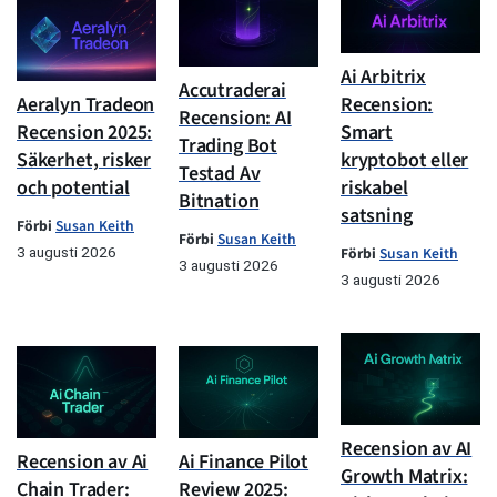
Ai Arbitrix
Accutraderai
Aeralyn Tradeon
Recension:
Recension: AI
Recension 2025:
Smart
Trading Bot
Säkerhet, risker
kryptobot eller
Testad Av
och potential
riskabel
Bitnation
satsning
Förbi
Susan Keith
Förbi
Susan Keith
3 augusti 2026
Förbi
Susan Keith
3 augusti 2026
3 augusti 2026
Recension av AI
Recension av Ai
Ai Finance Pilot
Growth Matrix:
Chain Trader:
Review 2025: