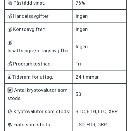
🚀 Påstådd vinst:
76%
💰 Handelsavgifter:
Ingen
💰 Kontoavgifter:
Ingen
💰
Ingen
Insättnings-/uttagsavgifter:
💰 Programkostnad:
Fri
⌛ Tidsram för uttag:
24 timmar
#️⃣ Antal kryptovalutor som
50
stöds:
💱 Kryptovalutor som stöds:
BTC, ETH, LTC, XRP
💲 Fiats som stöds:
USD, EUR, GBP