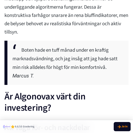
underliggande algoritmerna fungerar. Dessa är
konstruktiva farhågor snarare än rena bluffindikatorer, men
de belyser behovet av realistiska förväntningar och aktiv
tillsyn.
Boten hade en tuff månad under en kraftig
marknadsvändning, och jag insåg att jag hade satt
min risk alldeles för högt för min komfortnivå.
Marcus T.
Är Algonovax värt din
investering?
Att väga för- och nackdelar
8.6/10 Gradering