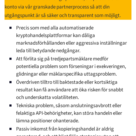
konto via vår granskade partnerprocess så att din
utgångspunkt är så säker och transparent som möjligt.
Precis som med alla automatiserade
kryptohandelsplattformar kan dåliga
marknadsförhållanden eller aggressiva inställningar
leda till betydande nedgångar.
Att förlita sig på tredjepartsmäklare medför
potentiella problem som förseningar i exekveringen,
glidningar eller mäklarspecifika uttagsproblem.
Överdriven tilltro till baktestade eller kortsiktiga
resultat kan få användare att öka risken för snabbt
och underskatta volatiliteten.
Tekniska problem, såsom anslutningsavbrott eller
felaktiga API-behörigheter, kan störa handeln eller
lämna positioner ohanterade.
Passiv inkomst från kopieringshandel är aldrig