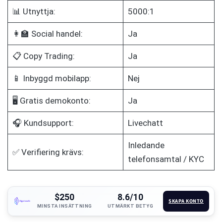
📊 Utnyttja:
5000:1
👩‍🏫 Social handel:
Ja
📋 Copy Trading:
Ja
📱 Inbyggd mobilapp:
Nej
🖥️ Gratis demokonto:
Ja
🎧 Kundsupport:
Livechatt
Inledande
✅ Verifiering krävs:
telefonsamtal / KYC
$250
8.6/10
SKAPA KONTO
MINSTA INSÄTTNING
UTMÄRKT BETYG